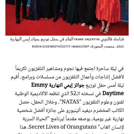
عروس سيدتي
فرانك فالنتيني Frank Valentini الفائز في حفل توزيع جوائز إيمي النهارية
2025. مصدر الصورة: Rodin Eckenroth/Getty Images/AFP
في ليلة ساحرة اجتمع فيها نجوم ومشاهير التلفزيون تكريماً
لأفضل إنتاجات وأعمال التلفزيون من مسلسلات وبرامج، أُقيم
ليلة أمس حفل توزيع
جوائز إيمي
النهارية Emmy
مجلة سيدتي
Daytime
في نسخته الـ52 الذي تنظمه الأكاديمية الوطنية
لفنون وعلوم التلفزيون "NATAS". وخلال الحفل، حصل
غلاف رفمي
الكاتب المخضرم ديفيد أتينبورو على جائزة أفضل شخصية
نهارية غير يومية، بوصفه مقدماً لبرنامج "الحياة السرية
لإنسان الغاب" Secret Lives of Orangutans، هذا