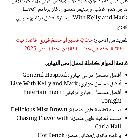
على كيلي كلاركسون، مارك كونسويلوس، كيلي ريبا، جينا بوش
هاجر، هدى قطب، وجينيفر هدسون. فاز برنامج "Live
With Kelly and Mark" بجائزة أفضل برنامج حواري
نهاري.
للمزيد من الأخبار:
خطابٌ قصير أو خصمٌ فوري: قاعدة نيت
بارغاتز للتحكم في خطاب الفائزين بجوائز إيمي 2025
قائمة الجوائز كاملة لحفل إيمي النهاري
أفضل مسلسل درامي نهاري: General Hospital
أفضل مسلسل حواري: Live With Kelly and Mark
أفضل مسلسل إخباري ترفيهي: Entertainment
Tonight
سلسلة تعليمية طهي متميزة: Delicious Miss Brown
سلسلة ثقافية طهي متميزة: Chasing Flavor with
Carla Hall
برنامج قانوني/قضائي متميز: Hot Bench