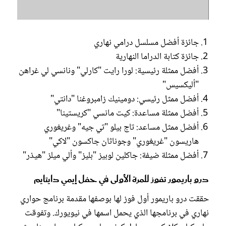
جائزة أفضل مسلسل درامي نهاري
جائزة كتابة الدراما النهارية
أفضل ممثلة رئيسية: لورا رايت "كارلي" ونانسي لي غراهن
"أليكسيس"
أفضل ممثل رئيسي: دومينيك زامبروغنا "دانتي"
أفضل ممثلة مساعدة: كيت مانسي "كريستينا"
أفضل ممثل مساعد: تاج بيلو "تي جيه" وغريغوري
هاريسون "غريغوري" وجوناثان جاكسون "لاكي"
أفضل ممثلة ضيفة: جاكلين لوبيز "بليز" وألي ميلز "هيذر"
درو باريمور تفوز للمرة الأولى في حفل إيمي دايتايم
حققت درو باريمور أول فوز لها بوصفها مقدمة برنامج حواري
نهاري في برنامجها الذي يحمل اسمها في نيويورك. وتفوقت