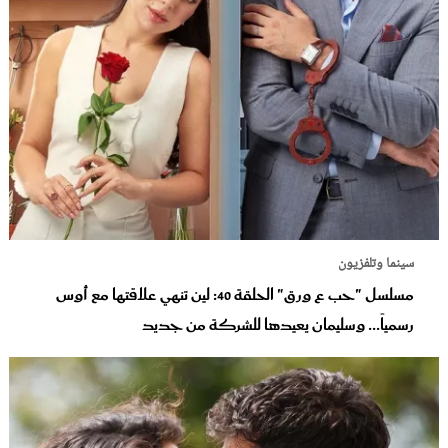
سينما وتلفزيون
مسلسل "حب ع ورق" الحلقة 40: لين تنهي علاقتها مع أوس
رسمياً... وسليمان يعيدها للشركة من جديد