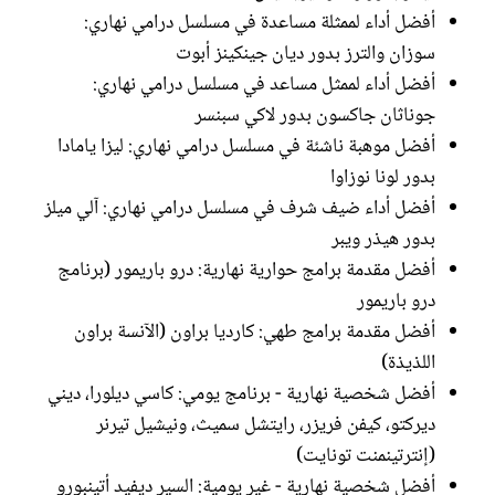
أفضل أداء لممثلة مساعدة في مسلسل درامي نهاري:
سوزان والترز بدور ديان جينكينز أبوت
أفضل أداء لممثل مساعد في مسلسل درامي نهاري:
جوناثان جاكسون بدور لاكي سبنسر
أفضل موهبة ناشئة في مسلسل درامي نهاري: ليزا يامادا
بدور لونا نوزاوا
أفضل أداء ضيف شرف في مسلسل درامي نهاري: آلي ميلز
بدور هيذر ويبر
أفضل مقدمة برامج حوارية نهارية: درو باريمور (برنامج
درو باريمور
أفضل مقدمة برامج طهي: كارديا براون (الآنسة براون
اللذيذة)
أفضل شخصية نهارية - برنامج يومي: كاسي ديلورا، ديني
ديركتو، كيفن فريزر، رايتشل سميث، ونيشيل تيرنر
(إنترتينمنت تونايت)
أفضل شخصية نهارية - غير يومية: السير ديفيد أتينبورو