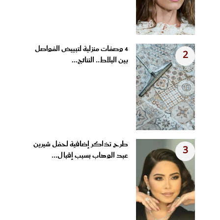
4 وصفات منزلية لتبييض الفواصل
2
بين البلاط.. النتائج...
طرح تذاكر إضافية لحفل شيرين
3
عبد الوهاب بسبب إقبال...