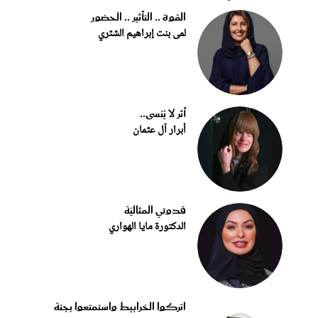
القوة .. التأثير .. الحضور
لمى بنت إبراهيم الشثري
أثر لا يُنسى..
أبرار آل عثمان
قدوتي المثاليّة
الدكتورة مايا الهواري
اتركوا الخرابيط واستمتعوا بجنة