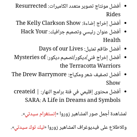
أفضل مونتاج تصوير متعدد الكاميرات: Resurrected
Rides
أفضل إخراج إضاءة: The Kelly Clarkson Show
أفضل عنوان رئيسي وتصميم جرافيك: Hack Your
Health
أفضل طاقم تمثيل: Days of our Lives
أفضل إخراج فني/ديكور/تصميم ديكور: Mysteries of
the Terracotta Warriors
أفضل تصفيف شعر ومكياج: The Drew Barrymore
Show
أفضل محتوى إقليمي في فئة برامج النهار: createid |
SARA: A Life in Dreams and Symbols
لمشاهدة أجمل صور المشاهير زوروا «
إنستغرام سيدتي
».
وللاطلاع على فيديوغراف المشاهير زوروا «
تيك توك سيدتي
».