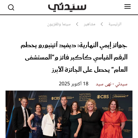
الرئيسية
مشاهير
سينما وتلفزيون
جوائز إيمي النهارية: ديفيد أتينبورو يحطم
مشاهير
أناقة
الرقم القياسي كأكبر فائز و"المستشفى
جمال
صحة ورشاقة
العام" يحصل على الجائزة الأبرز
سيدتي وطفلك
لايف ستايل
سيدتي - نهى سيد
18 أكتوبر 2025
بلس+
فيديو
مطبخ سيدتي
مقالات الرأي
ستايل
تقارير