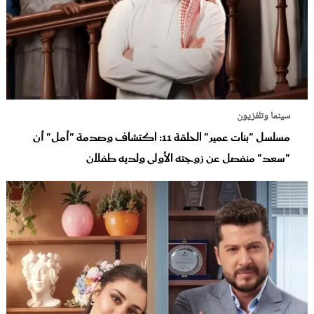
سينما وتلفزيون
مسلسل "بنات عمير" الحلقة 11: اكتشاف وصدمة "أمل" أن
"سعد" منفصل عن زوجته الأولى ولديه طفلان