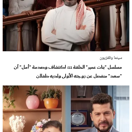
سينما وتلفزيون
مسلسل "بنات عمير" الحلقة 11: اكتشاف وصدمة "أمل" أن
"سعد" منفصل عن زوجته الأولى ولديه طفلان