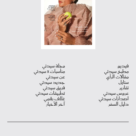
فيديو
مجلة سيدتي
مطبخ سيدتي
مناسبات X سيدتي
مقالات الرأي
عن سيدتي
ستايل
جديد سيدتي
تقارير
فريق سيدتي
عروس سيدتي
تطبيقات سيدتي
اصدارات سيدتي
غلاف رقمي
دليل السفر
آخر الأخبار