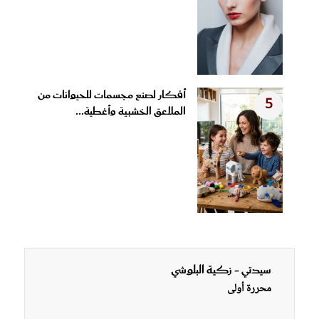
أفكار لصنع مجسمات للحيوانات من
5
الملاعق الخشبية وأغطية...
سيدتي - زكية البلوشي
محررة أولى