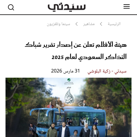
الرئيسية
مشاهير
سينما وتلفزيون
هيئة الأفلام تعلن عن إصدار تقرير شباك
مشاهير
أناقة
التذاكر السعودي لعام 2025
جمال
صحة ورشاقة
سيدتي وطفلك
سيدتي - زكية البلوشي
31 مارس 2026
لايف ستايل
بلس+
فيديو
مطبخ سيدتي
مقالات الرأي
ستايل
تقارير