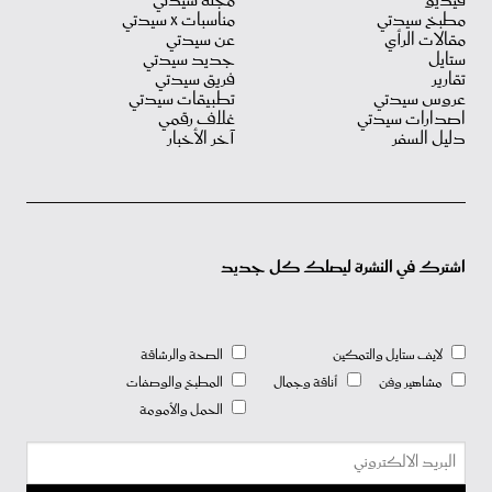
فيديو
مجلة سيدتي
مطبخ سيدتي
مناسبات X سيدتي
مقالات الرأي
عن سيدتي
ستايل
جديد سيدتي
تقارير
فريق سيدتي
عروس سيدتي
تطبيقات سيدتي
اصدارات سيدتي
غلاف رقمي
دليل السفر
آخر الأخبار
اشترك في النشرة ليصلك كل جديد
لايف ستايل والتمكين
الصحة والرشاقة
مشاهير وفن
أناقة وجمال
المطبخ والوصفات
الحمل والأمومة