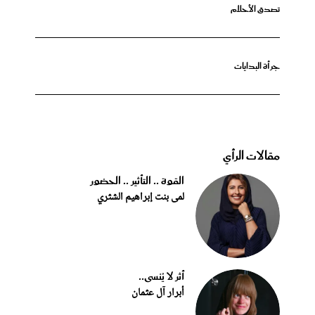
تصدق الأحلام
جرأة البدايات
مقالات الرأي
القوة .. التأثير .. الحضور
لمى بنت إبراهيم الشثري
أثر لا يُنسى..
أبرار آل عثمان