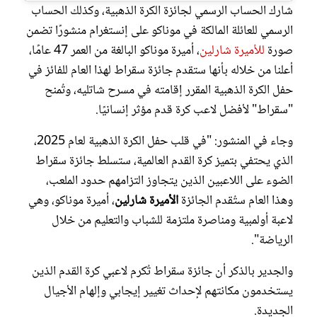
شارك الحساب الرسمي لجائزة الكرة الذهبية، وكذلك الحساب
الرسمي للعائلة المالكة في موناكو على إنستغرام منشورًا تضمن
صورة
للأميرة شارلين
، أميرة موناكو البالغة من العمر 47 عامًا،
أعلنا من خلاله بأنها ستقدم جائزة سقراط لهذا العام للفائز في
حفل الكرة الذهبية المقرر إقامته في مسرح شاتليه، وتُمنح
"سقراط" لأفضل لاعب كرة قدم مؤثر إنسانيًا.
وجاء في المنشور: "في قلب حفل الكرة الذهبية لعام 2025،
الذي يحتفي بتميز كرة القدم العالمية، ستسلط جائزة سقراط
الضوء على اللاعبين الذين يتجاوز التزامهم حدود الملعب،
وهذا العام ستُقدم الجائزة
الأميرة شارلين
، أميرة موناكو، وهي
لاعبة أولمبية ومناصرة ملتزمة للشباب والتعليم من خلال
الرياضة".
والجدير بالذكر أن جائزة سقراط تُكرم لاعبي كرة القدم الذين
يستخدمون مكانتهم لإحداث تغيير إيجابي وإلهام الأجيال
الجديدة.