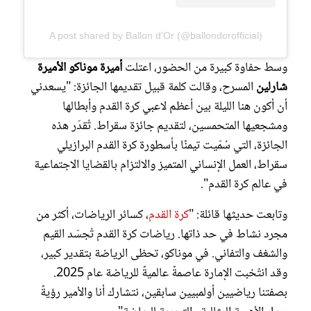
A post shared by Ballon d’Or (@ballondorofficial)
وسط حفاوة كبيرة من الحضور، اعتلت
أميرة موناكو
الأميرة
شارلين
المسرح، وقالت كلمة قبيل تقديمها الجائزة: "يسعدني
أن أكون هنا الليلة بين أعظم لاعبي كرة القدم وأبطالها
ومشجعيها المتحمسين، لتقديم جائزة سقراط. تُقدّر هذه
الجائزة، التي سُمّيت تيمنًا بأسطورة كرة القدم البرازيلي
سقراط، العمل الإنساني المتميز والالتزام بالقضايا الاجتماعية
في عالم كرة القدم".
وتابعت حديثها قائلة: "
كرة القدم
، كسائر الرياضات، أكثر من
مجرد نشاط في حد ذاتها. رياضات كرة القدم تُجسّد القيم
والشغف والتفاني. في موناكو، تحظى الرياضة بتقدير كبير،
وقد انتُخبت الإمارة عاصمةً عالميةً للرياضة عام 2025.
بصفتنا رياضيين أولمبيين سابقين، نتشارك أنا والأمير رؤيةً