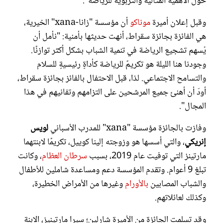
حول الأهمية المثالية والتربوية للرياضة".
وقبل إعلان أميرة
موناكو
أن مؤسسة "زانا-xana" الخيرية،
هي الفائزة بجائزة سقراط، أنهت حديثها بأمنية: "نأمل أن
يُسهم تشجيع الرياضة في تنمية الشباب بشكل أكثر توازنًا.
وجودنا هنا الليلة هو تكريمٌ للرياضة كأداةٍ رئيسيةٍ للسلام
والتسامح الاجتماعي. لذا، قبل الاحتفال بالفائز بجائزة سقراط،
أودّ أن أهنئ جميع المرشحين على التزامهم وتفانيهم في هذا
المجال".
وفازت بالجائزة مؤسسة "xana" للمدرب الأسباني
لويس
إنريكي
، والتي أسسها هو وزوجته إلينا كوييل، تكريمًا لابنتهما
مارتينز التي توفيت عام 2019، بسبب
سرطان العظام
، وكانت
تبلغ 9 أعوام. وتقدم المؤسسة دعم ومساعدة شاملين للأطفال
والشباب المصابين
بالأورام
وغيرها من الأمراض الخطيرة،
وكذلك لعائلاتهم.
وقد تسلمت الجائزة من الأميرة شارلين؛ سيرا مارتينيز، الابنة