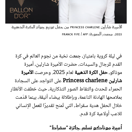
عروس سيدتي
الأميرة شارلين Princess Charlene من حفل توزيع جوائز الكرة الذهبية
2025. مصدر الصورة: FRANCK FIFE / AFP
في ليلة كروية بامتياز، جمعت نخبة من نجوم العالم في كرة
القدم للرجال والسيدات، حضرت الأميرة شارلين، أميرة
موناكو،
حفل الكرة الذهبية
لعام 2025. وحرصت
الأميرة
شارلين Princess charlene
على التواجد على السجادة
مجلة سيدتي
الحمراء للحدث والتقاط الصور التذكارية، حيث خطفت الأنظار
بملامحها الهادئة الناعمة، وبإطلالة بيضاء أنيقة، بينما قدّمت
غلاف رفمي
خلال الحفل هدية سقراط، التي تُمنح تقديرًا للعمل الإنساني
للاعب أولاعبة كرة قدم.
أميرة موناكو تسلم جائزة "سقراط"