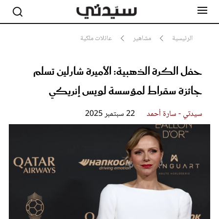
الرئيسية
مشاهير
عائلات ملكية
حفل الكرة الذهبية: الأميرة شارلين تسلم
مشاهير
أناقة
جائزة سقراط لمؤسسة لويس إنريكي
جمال
صحة ورشاقة
سيدتي وطفلك
سيدتي - سارة أحمد
22 سبتمبر 2025
لايف ستايل
بلس+
فيديو
مطبخ سيدتي
مقالات الرأي
ستايل
تقارير