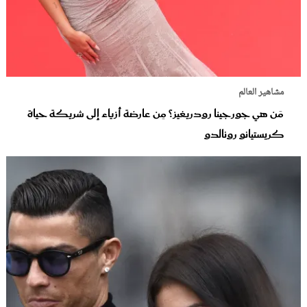
مشاهير العالم
مَن هي جورجينا رودريغيز؟ مِن عارضة أزياء إلى شريكة حياة
كريستيانو رونالدو