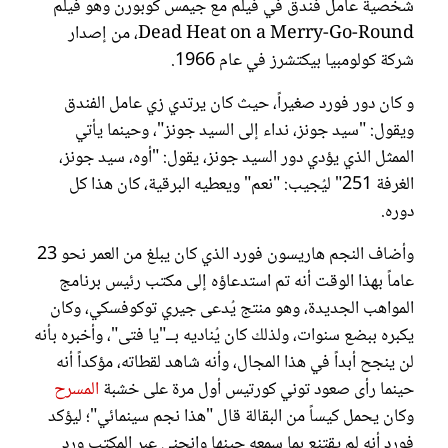
شخصية عامل فندق في فيلم مع جيمس كوبورن وهو فيلم
Dead Heat on a Merry-Go-Round، من إصدار
شركة كولومبيا بيكتشرز في عام 1966.
و كان دور فورد صغيراً، حيث كان يرتدي زي عامل الفندق
ويقول: "سيد جونز، نداء إلى السيد جونز"، وحينما يأتي
الممثل الذي يؤدي دور السيد جونز، يقول: "أوه، سيد جونز،
الغرفة 251" ليُجيب: "نعم" ويعطيه البرقية، كان هذا كل
دوره.
وأضاف النجم هاريسون فورد الذي كان يبلغ من العمر نحو 23
عاماً بهذا الوقت أنه تم استدعاؤه إلى مكتب رئيس برنامج
المواهب الجديدة، وهو منتج يُدعى جيري توكوفسكي، وكان
يكبره ببضع سنوات، ولذلك كان يُناديه بــ"يا فتى"، وأخبره بأنه
لن ينجح أبداً في هذا المجال، وأنه شاهد لقطاته، مؤكداً أنه
حينما رأى صعود توني كورتيس أول مرة على خشبة
المسرح
وكان يحمل كيساً من البقالة قال "هذا نجم سينمائي"؛ ليؤكد
فورد أنه لم يقتنع بما سمعه حينها وانحنى عبر المكتب ورد