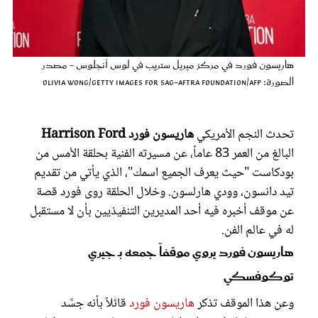
عروس سيدتي
هاريسون فورد في مركز ميريل ستريب في لوس أنجلوس - مصدر
الصورة: Olivia Wong/Getty Images for SAG-AFTRA Foundation/AFP
تحدث النجم الأمريكي
هاريسون فورد Harrison Ford
البالغ من العمر 83 عاماً، عن مسيرته الفنية بحلقة الأمس من
بودكاست "حيث يعرف الجميع اسمك"، الذي يأتي من تقديم
تيد دانسون، وودي هارلسون. وخلال الحلقة روى فورد قصة
عن موقف أخبره فيه أحد المديرين التنفيذيين بأن لا مستقبل
مجلة سيدتي
له في عالم الفن.
غلاف رفمي
هاريسون فورد يروي موقفاً جمعه بـ جيري
توكوفسكي
وعن هذا الموقف تذكر
هاريسون فورد
قائلاً بأنه جسَّد