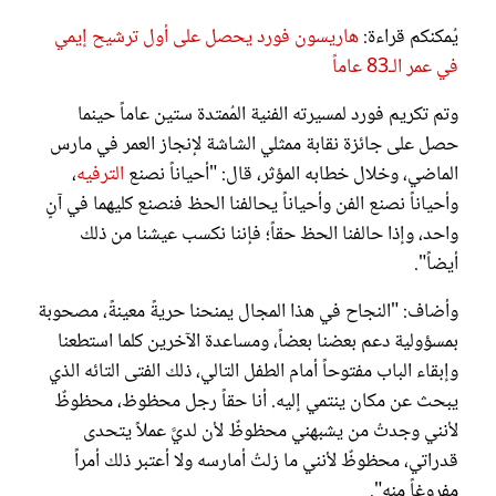
يُمكنكم قراءة:
هاريسون فورد يحصل على أول ترشيح إيمي
في عمر الـ83 عاماً
وتم تكريم فورد لمسيرته الفنية المُمتدة ستين عاماً حينما
حصل على جائزة نقابة ممثلي الشاشة لإنجاز العمر في مارس
الماضي، وخلال خطابه المؤثر، قال: "أحياناً نصنع
الترفيه
،
وأحياناً نصنع الفن وأحياناً يحالفنا الحظ فنصنع كليهما في آنٍ
واحد، وإذا حالفنا الحظ حقاً؛ فإننا نكسب عيشنا من ذلك
أيضاً".
وأضاف: "النجاح في هذا المجال يمنحنا حريةً معينةً، مصحوبة
بمسؤولية دعم بعضنا بعضاً، ومساعدة الآخرين كلما استطعنا
وإبقاء الباب مفتوحاً أمام الطفل التالي، ذلك الفتى التائه الذي
يبحث عن مكان ينتمي إليه. أنا حقاً رجل محظوظ، محظوظٌ
لأنني وجدتُ من يشبهني محظوظٌ لأن لديَّ عملاً يتحدى
قدراتي، محظوظٌ لأنني ما زلتُ أمارسه ولا أعتبر ذلك أمراً
مفروغاً منه".