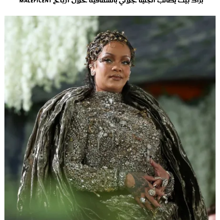
براد بيت يطالب أنجلينا جولي بالشفافية حول أرباح Maleficent