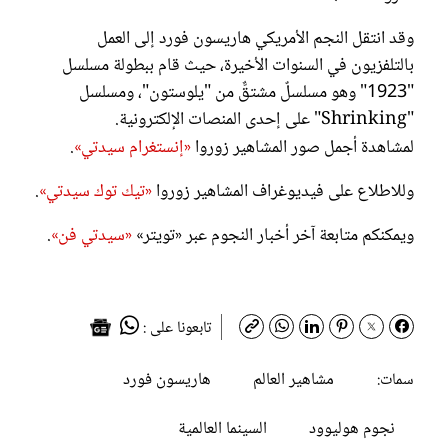
وقد انتقل النجم الأمريكي هاريسون فورد إلى العمل
بالتلفزيون في السنوات الأخيرة، حيث قام ببطولة مسلسل
"1923" وهو مسلسلٌ مشتقٌّ من "يلوستون"، ومسلسل
"Shrinking" على إحدى المنصات الإلكترونية.
لمشاهدة أجمل صور المشاهير زوروا
«إنستغرام سيدتي»
.
وللاطلاع على فيديوغراف المشاهير زوروا
«تيك توك سيدتي»
.
ويمكنكم متابعة آخر أخبار النجوم عبر «تويتر»
«سيدتي فن»
.
تابعونا على :
مشاهير العالم
هاريسون فورد
سمات:
نجوم هوليوود
السينما العالمية