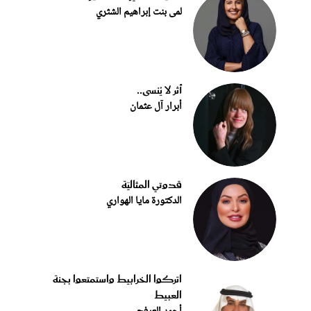
لمى بنت إبراهيم الشثري
أثر لا يُنسى..
أبرار آل عثمان
قدوتي المثاليّة
الدكتورة مايا الهواري
اتركوا الخرابيط واستمتعوا بجنة
العبيط