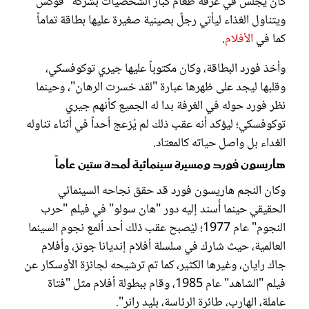
كان يجلس في غرفة طعام كبار الشخصيات بشركة "فوكس"
ويتناول الغذاء ليأتي رجلٌ بصينية صغيرة عليها بطاقة تماماً
كما في
الأفلام
.
وأخذ فورد البطاقة، وكان مكتوباً عليها جيري توكوفسكي،
وقلبها ليجد على ظهرها عبارة "لقد خسرت الرهان"، وحينما
نظر فورد حوله في الغرفة بدا له الجميع كأنهم جيري
توكوفسكي؛ ليؤكد أنه عقب ذلك لم يُزعج أحداً في أثناء تناوله
الغداء بل واصل حياته كالمعتاد.
هاريسون فورد ومسيرة سينمائية لمدة ستين عاماً
وكان النجم هاريسون فورد قد حقق نجاحه السينمائي
الحقيقي حينما أُسند إليه دور "هان سولو" في فيلم "حرب
النجوم" عام 1977؛ ليُصبح عقب ذلك أحد ألمع نجوم السينما
العالمية، حيث شارك في سلسلة أفلام إنديانا جونز، وأفلام
جاك رايان، وغيرها الكثير، كما تم ترشيحه لجائزة الأوسكار عن
فيلم "الشاهد" عام 1985، وقام ببطولة أفلام مثل "فتاة
عاملة، الهارب، طائرة الرئاسة، بليد رانر".