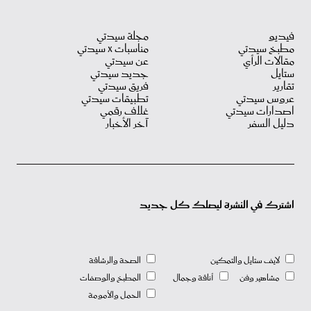
فيديو
مجلة سيدتي
مطبخ سيدتي
مناسبات X سيدتي
مقالات الرأي
عن سيدتي
ستايل
جديد سيدتي
تقارير
فريق سيدتي
عروس سيدتي
تطبيقات سيدتي
اصدارات سيدتي
غلاف رقمي
دليل السفر
آخر الأخبار
اشترك في النشرة ليصلك كل جديد
لايف ستايل والتمكين
الصحة والرشاقة
مشاهير وفن
أناقة وجمال
المطبخ والوصفات
الحمل والأمومة