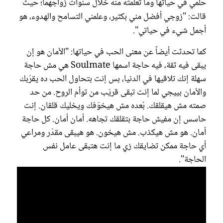
حلمي في حياتها وما تعلمتْه منه خلال سنوات زواجهما؛ حيث
قالت: "زوجي أفضل مني بكثير، وعلمني التسامح والهدوء، هو
أجمل شيء في حياتي".
كما تحدثت أيضاً عن معنى الحب في حياتها: "الأمان هو إن
يبقى فيه ثقة، فيه حاجة اسمها Soulmate هي مش حاجة
سهلة إنك تلاقيها في الدنيا، بس إنت بتحاول الحب ده يقرّبك
والأمان بييجي لما إنت تبقى قريّب من توأم الروح. من حد
صمته مش هيقلقك. بُعده مش هيخوّفك ويخليك قلقان. إنت
حاسس إن مفيش حاجة بتقلقك تجاهه. أمان أمان. كل حاجة
أمان. هو مش هيكذب. مش هيخون. هو هيبقى مقدّر ومراعي
أي حاجة ممكن تضايقك زي ما إنت هتبقى عامل نفس
الحاجة".