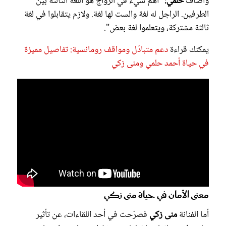
وأضاف
حلمي:
"أهم شيء في الزواج هو اللغة الثالثة بين
الطرفين. الراجل له لغة والست لها لغة. ولازم يتقابلوا في لغة
ثالثة مشتركة، ويتعلموا لغة بعض".
يمكنك قراءة
دعم متبادَل ومواقف رومانسية: تفاصيل مميزة
في حياة أحمد حلمي ومنى زكي
معنى الأمان في حياة منى زكي
أما الفنانة
منى زكي
فصرّحت في أحد اللقاءات، عن تأثير