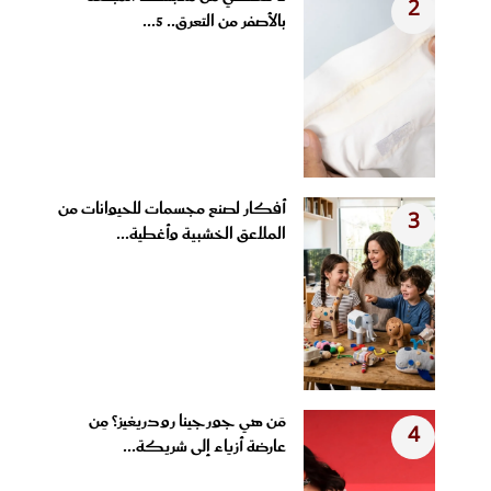
2
بالأصفر من التعرق.. 5...
أفكار لصنع مجسمات للحيوانات من
3
الملاعق الخشبية وأغطية...
مَن هي جورجينا رودريغيز؟ مِن
4
عارضة أزياء إلى شريكة...