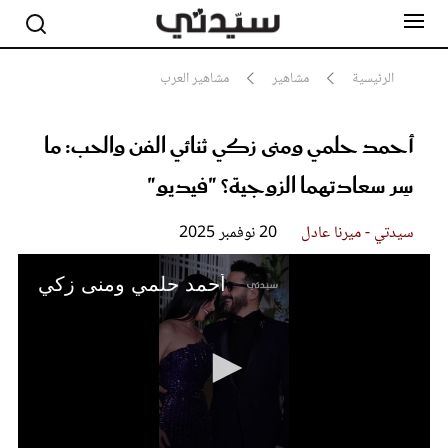
الرئيسية
مشاهير
مشاهير العرب
أحمد حلمي ومنى زكي ثنائي الفن والحب: ما
مشاهير
أناقة
سِر سعادتهما الزوجية؟ "فيديو"
جمال
صحة ورشاقة
سيدتي وطفلك
سيدتي - ميرنا عادل
20 نوفمبر 2025
لايف ستايل
بلس+
أحمد حلمي ومنى زكي
فيديو
مطبخ سيدتي
مقالات الرأي
ستايل
تقارير