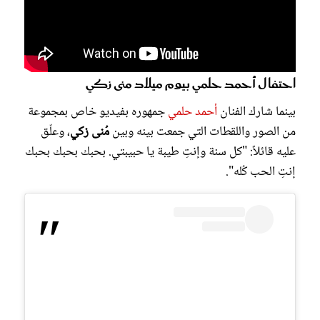
احتفال أحمد حلمي بيوم ميلاد منى زكي
بينما شارك الفنان
أحمد حلمي
جمهوره بفيديو خاص بمجموعة
من الصور واللقطات التي جمعت بينه وبين
مُنى زكي
، وعلّق
عليه قائلاً: "كل سنة وإنتِ طيبة يا حبيبتي. بحبك بحبك بحبك
إنتِ الحب كُله".