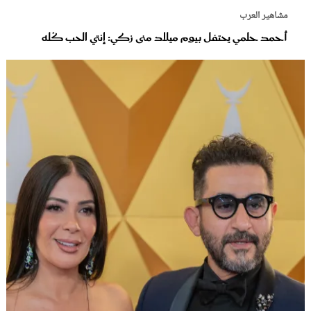
مشاهير العرب
أحمد حلمي يحتفل بيوم ميلاد منى زكي: إنتي الحب كُله