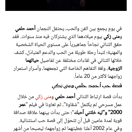
عروس سيدتي
0
seconds
of
في يومٍ يجمع بين الفن والحب، يحتفل النجمان
أحمد حلمي
1
minute,
و
منى زكي
بيوم ميلادهما الذي يشتركان فيه منذ سنوات. فقد
50
seconds
حقق الثنائي نجاحاً جماهيرياً على مستوى الحياة الشخصية
والمهنية؛ لتبدأ رحلة طويلة من الحب والدعم المتبادَل، كشف
خلالها الثنائي في لقاءات مختلفة عن تفاصيل
حياتهما
الزوجية
، ولغة التفاهم الخاصة التي تجمعهما، وأسرار استمرار
زواجهما لأكثر من 20 عاماً.
قصة حب أحمد حلمي ومنى زكي
مجلة سيدتي
بدأت قصة ارتباط الثنائي
أحمد حلمي
و
منى زكي
من خلال
غلاف رفمي
عمل مسرحي لم يكتمل "شقاوة"، ثم تعاونا في فيلم "
عمر
2000" و"ليه خلتني أحبك
"؛ حتى بدأت بينهما علاقة صداقة
قوية لمدة عامين قبل أن تتحوّل إلى قصة حب استثنائية.
وفي عام 2002 أعلنا خِطبتهما ثم زواجهما؛ ليصبحا من أشهر