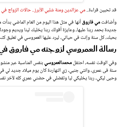
قد تحبين قراءة..
مي عزالدين ومنة شلبي الأبرز.. حالات الزواج في العام
وأضافت
مي فاروق
أنها في مثل هذا اليوم من العام الماضي بدأت مع
جديدة بحمد ربنا عليها، وعايزة أقولك ربنا يخليك لينا ويديم وجود
بحبك، كل سنة وإنت في حياتي، ليرد عليها العمروسي في تعليق كتب
رسالة العمروسي لزوجته مي فاروق ف
وفي الوقت نفسه، احتفل
محمدالعمروسي
بنفس المناسبة عبر منشو
سنة فى عمرى، وانتي جنبي، زي النهاردة كان يوم ميلاد جديد لي ف
وحبى ليكي، ربنا يخليكي ليا وتفضلي في حضني عمري كله لآخر نفس. 