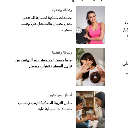
رشاقة وتغذية
خطوات ذكية لخسارة الدهون
ة
دون حرمان والحصول على جسم
ا.
صحي ...
.
رشاقة وتغذية
ماذا يحدث لجسمك عند التوقف عن
لى
تناول السكر؟ تغيّرات مذهل...
ي
أطفال ومراهقون
دليل التربية الذكية لترويض غضب
طفلكِ والسيطرة عليه