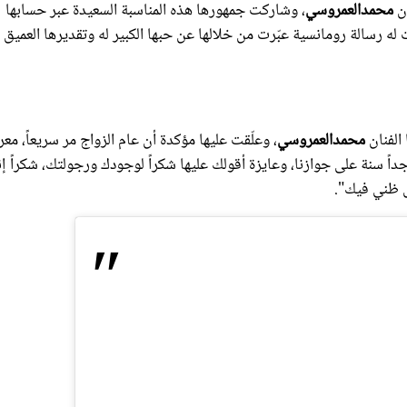
 رسالة رومانسية عبّرت من خلالها عن حبها الكبير له وتقديرها العميق ل
الفنان
محمدالعمروسي
، وعلّقت عليها مؤكدة أن عام الزواج مر سريعاً، معر
اً سنة على جوازنا، وعايزة أقولك عليها شكراً لوجودك ورجولتك، شكراً إ
 ظني فيك".