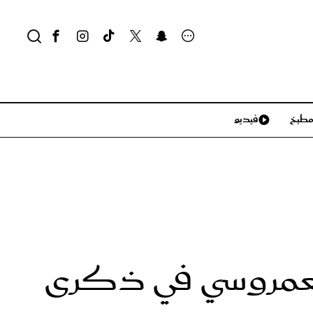
طبخ
فيديو
لايف ستايل
سياحة وسفر
منزل وديكور
تكنولوجيا
لعمروسي في ذكرى