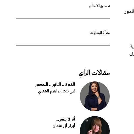
لدور
جرأة البدايات
بة
نك
مقالات الرأي
القوة .. التأثير .. الحضور
لمى بنت إبراهيم الشثري
أثر لا يُنسى..
أبرار آل عثمان