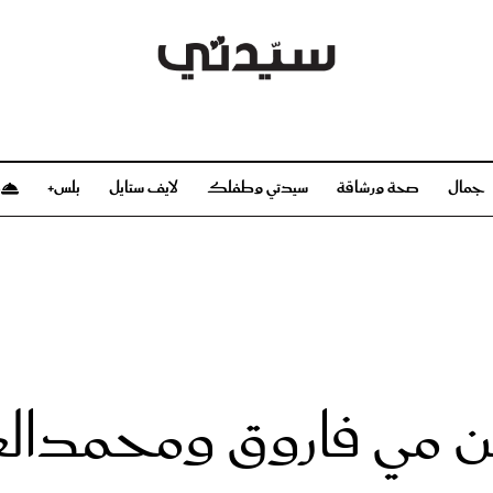
جمال
صحة ورشاقة
سيدتي وطفلك
لايف ستايل
بلس+
م
صحة ورشاقة
سيدتي وطفلك
بشرة
صحة
الحمل والولادة
ريحات
رشاقة و تغذية
مولودك
وعطور
أطفال ومراهقون
صحة الطفل
بين مي فاروق ومحمدا
مجلة سيدتي
مناسبات X سيدتي
ديو
عن سيدتي
بخ سيدتي
فريق سيدتي