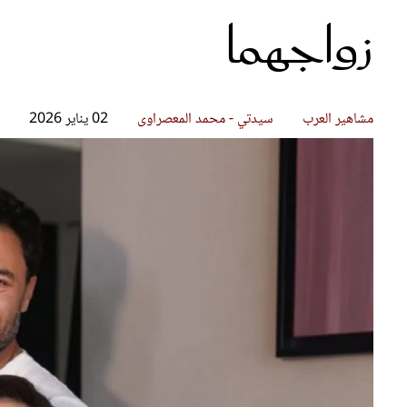
زواجهما
قصص ملهمة
مق
شباب وبنات
ست
علاقات زوجية
تق
عر
مشاهير العرب
سيدتي - محمد المعصراوى
02 يناير 2026