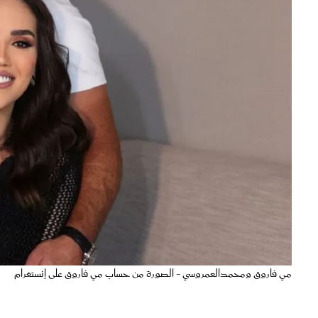
مي فاروق ومحمدالعمروسي - الصورة من حساب مي فاروق على إنستغرام
احتفلت المطربة
مي فاروق
بالذكرى السنوية الأولى لزواجها من الفن