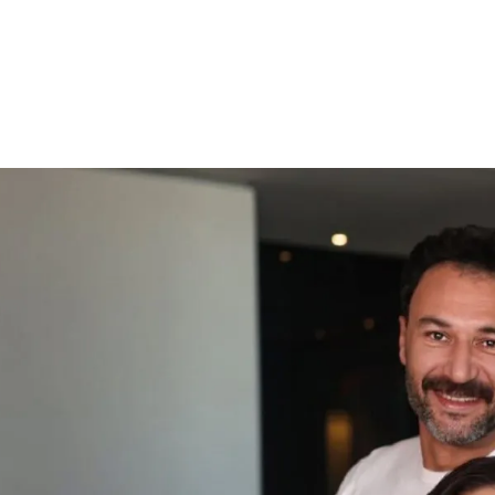
الات الرأي
تطبيقات سيدتي
ايل
دليل السفر
ارير
آخر الأخبار
وس سيدتي
مجلة سيد
غلاف رف