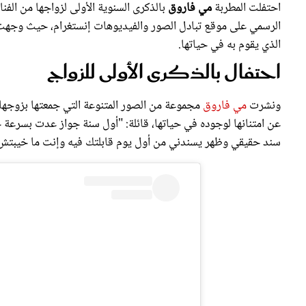
الرسمي على موقع تبادل الصور والفيديوهات إنستغرام، حيث وجهت له
الذي يقوم به في حياتها.
احتفال بالذكرى الأولى للزواج
ونشرت
مي فاروق
مجموعة من الصور المتنوعة التي جمعتها بزوجها 
عن امتنانها لوجوده في حياتها، قائلة: "أول سنة جواز عدت بسرعة جد
سند حقيقي وظهر يسندني من أول يوم قابلتك فيه وإنت ما خيبتش