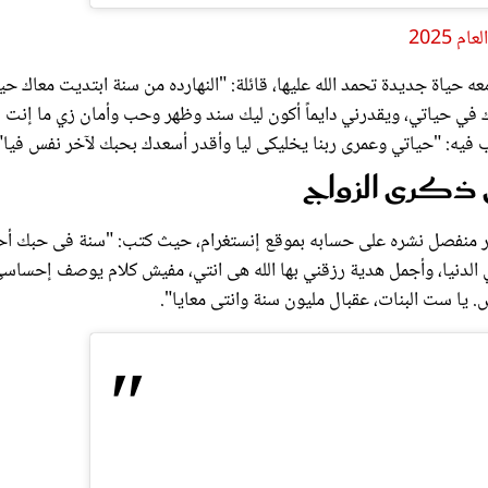
 2025
ه حياة جديدة تحمد الله عليها، قائلة: "النهارده من سنة ابتديت معاك حيا
ك في حياتي، ويقدرني دايماً أكون ليك سند وظهر وحب وأمان زي ما إنت لي
 فيه: "حياتي وعمرى ربنا يخليكى ليا وأقدر أسعدك بحبك لآخر نفس فيا"
ي ذكرى الزواج
ر منفصل نشره على حسابه بموقع إنستغرام، حيث كتب: "سنة فى حبك أح
ي الدنيا، وأجمل هدية رزقني بها الله هى انتي، مفيش كلام يوصف إحساس
يا ست البنات، عقبال مليون سنة وانتى معايا".