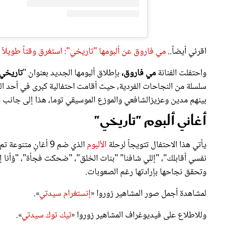
اقرئي أيضاً..
مي فاروق عن ألبومها "تاريخي": استغرق وقتاً طويلا
واحتفلت الفنانة
مي فاروق،
بإطلاق ألبومها الجديد بعنوان "
تاريخي
سلسلة من النجاحات الفردية، حيث أقامت احتفالية كبرى في أحد الفن
بينهم مدين وعزيزالشافعي والموزع الموسيقي توما، هذا إلى جانب 
أغاني ألبوم "تاريخي"
يأتي هذا الاحتفال تتويجاً لرحلة
الألبوم
الذي ضم 9 أغانٍ م
نفسي أقابلك"، "إللي شافنا" "بنات الخلق"، "ضحكت فجأة"، "ؤأنا إل
وتحقق نجاحها بإرادتها رغم الصعوبات.
لمشاهدة أجمل صور المشاهير زوروا «
إنستغرام سيدتي
».
وللاطلاع على فيديوغراف المشاهير زوروا «
تيك توك سيدتي
».
ويمكنكم متابعة آخر أخبار النجوم عبر «تويتر» «
سيدتي فن
».