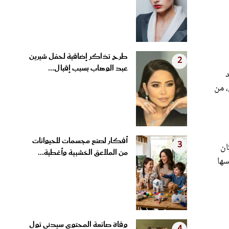
طرح تذاكر إضافية لحفل شيرين
2
عبد الوهاب بسبب إقبال...
، من
أفكار لصنع مجسمات للحيوانات
3
ان
من الملاعق الخشبية وأغطية...
سها
وفاة صانعة المحتوى سيدني تول
4
عن 26 عامًا بعد 3 سنوات...