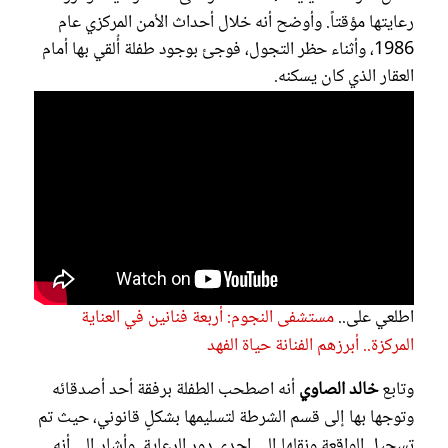
رعايتها مؤقتاً. وأوضح أنه خلال أحداث الأمن المركزي عام
1986، وأثناء حظر التجول، فوجئ بوجود طفلة أُلقي بها أمام
العقار الذي كان يسكنه.
اطلعي على..
مستشفى النجوم: أربعة فنانين في العناية
المركزة.. أبرزهم الفنانة حياة الفهد
وتابع
خالد الصاوي
أنه اصطحب الطفلة برفقة أحد أصدقائه
وتوجها بها إلى قسم الشرطة لتسليمها بشكلٍ قانوني، حيث تم
تسجيل الواقعة ونقلها إلى إحدى دور الرعاية. وأشار إلى أنه