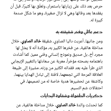
حرص بعد ذلك على زيارتها باستمرار، وتعلّق بها كثيرًا، قبل أن
يفقدها بعد وفاتها وهي لا تزال صغيرة، وهو ما شكّل صدمة
كبيرة له.
دعم عائلي وفخر شقيقته به
ومن جانبها، أعربت داليا الصاوي، شقيقة
خالد الصاوي
، خلال
مداخلة هاتفية، عن فخرها الكبير به، مؤكدة أنه لا يمثل لها
مجرد أخ، بل صديق ونموذج إنساني وفني مميز. كما أشادت
باهتمامه بصحته مؤخراً، معربة عن سعادتها بالتغيير الإيجابي
الذي طرأ عليه بعد فقدانه الكثير من وزنه، مشيرة إلى طبيعة
العلاقة المرحة التي تجمعهما، لافتة إلى تبادل الهدايا بينهما،
وكاشفة عن تحضيرها هدية خاصة له من تصميمها، في
احتفالات شم النسيم.
ذكريات الطفولة وشقاوة البدايات
كما تحدثت والدة
خالد الصاوي
، خلال مداخلة هاتفية، عن