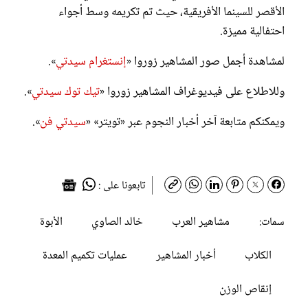
الأقصر للسينما الأفريقية، حيث تم تكريمه وسط أجواء
احتفالية مميزة.
لمشاهدة أجمل صور المشاهير زوروا «
إنستغرام سيدتي
».
وللاطلاع على فيديوغراف المشاهير زوروا «
تيك توك سيدتي
».
ويمكنكم متابعة آخر أخبار النجوم عبر «تويتر» «
سيدتي فن
».
تابعونا على :
مشاهير العرب
خالد الصاوي
الأبوة
سمات:
الكلاب
أخبار المشاهير
عمليات تكميم المعدة
إنقاص الوزن