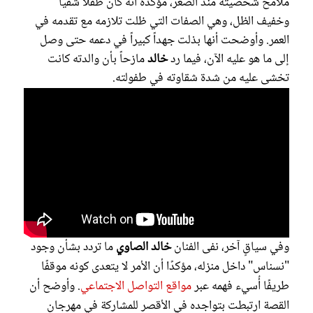
ملامح شخصيته منذ الصغر، مؤكدة أنه كان طفلاً شقيا
وخفيف الظل، وهي الصفات التي ظلت تلازمه مع تقدمه في
العمر. وأوضحت أنها بذلت جهداً كبيراً في دعمه حتى وصل
إلى ما هو عليه الآن، فيما رد
خالد
مازحاً بأن والدته كانت
تخشى عليه من شدة شقاوته في طفولته.
وفي سياقٍ آخر، نفى الفنان
خالد الصاوي
ما تردد بشأن وجود
"نسناس" داخل منزله، مؤكدًا أن الأمر لا يتعدى كونه موقفًا
طريفًا أُسيء فهمه عبر
مواقع التواصل الاجتماعي
. وأوضح أن
القصة ارتبطت بتواجده في الأقصر للمشاركة في مهرجان