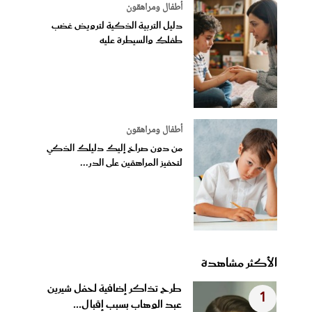
أطفال ومراهقون
دليل التربية الذكية لترويض غضب
طفلكِ والسيطرة عليه
أطفال ومراهقون
من دون صراخ إليك دليلك الذكي
لتحفيز المراهقين على الدر...
الأكثر مشاهدة
طرح تذاكر إضافية لحفل شيرين
1
عبد الوهاب بسبب إقبال...