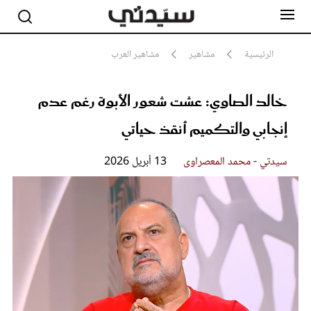
الرئيسية
مشاهير
مشاهير العرب
خالد الصاوي: عشت شعور الأبوة رغم عدم
مشاهير
أناقة
إنجابي والتكميم أنقذ حياتي
جمال
صحة ورشاقة
سيدتي وطفلك
سيدتي - محمد المعصراوى
13 أبريل 2026
لايف ستايل
بلس+
فيديو
مطبخ سيدتي
مقالات الرأي
ستايل
تقارير