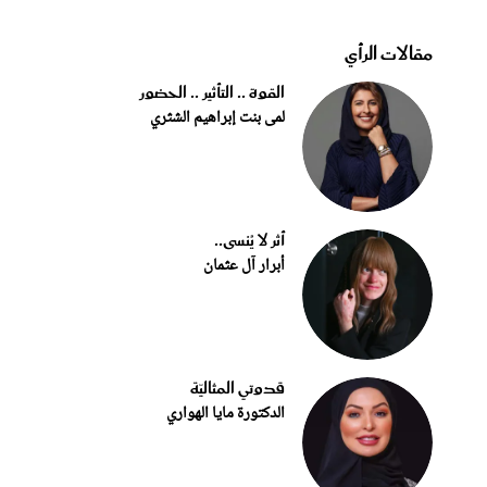
مقالات الرأي
القوة .. التأثير .. الحضور
لمى بنت إبراهيم الشثري
أثر لا يُنسى..
أبرار آل عثمان
قدوتي المثاليّة
الدكتورة مايا الهواري