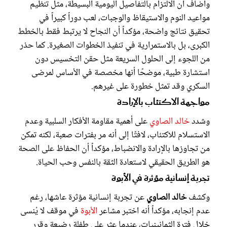
وأضاف أن الالتزام بالتفاصيل اليومية البسيطة، مثل تنظيم
مواعيد النوم والاستيقاظ والوجبات، لعب دوراً كبيراً في
تحقيق نتائج واضحة، مؤكداً أن النجاح لا يرتبط فقط بالخطط
الكبرى، بل بالاستمرارية في تنفيذ الخطوات الصغيرة. كما حذر
من اللجوء إلى الحلول السريعة مثل حقن التخسيس دون
استشارة طبية، موضحًا أنها مخصصة في الأساس لمرضى
السكري وقد تمثل خطورة على غيرهم.
مواجهة الاكتئاب بالإرادة
وشدد
خالد الصاوي
على أهمية مقاومة الأفكار السلبية وعدم
الاستسلام للاكتئاب، لافتًا إلى أنه مر بفترات صعبة، لكنه تمكن
من تجاوزها بالإرادة والانضباط، مؤكداً أن الحفاظ على الصحة
هو الطريق الحقيقي لاستعادة الثقة بالنفس وحب الحياة.
تجربة إنسانية مؤثرة في الأبوة
وكشف
خالد الصاوي
عن تجربة إنسانية مؤثرة عاشها، رغم
عدم إنجابه، مؤكداً أنه اختبر مشاعر
الأبوة
في موقف لا يُنسى
خلال فترة الثمانينيات، عندما عثر على طفلة رضيعة وقرر