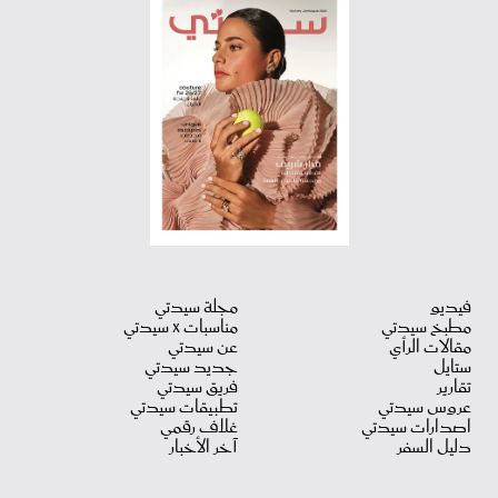
فيديو
مجلة سيدتي
مطبخ سيدتي
مناسبات X سيدتي
مقالات الرأي
عن سيدتي
ستايل
جديد سيدتي
تقارير
فريق سيدتي
عروس سيدتي
تطبيقات سيدتي
اصدارات سيدتي
غلاف رقمي
دليل السفر
آخر الأخبار