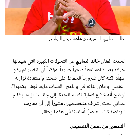
عروس سيدتي
خالد الصاوي- الصورة من شاشة عرض البرنامج
تحدث الفنان
خالد الصاوي
عن التحولات الكبيرة التي شهدتها
حياته بعد اتباعه نمطاً صحياً جديداً، مؤكداً أن التغيير لم يكن
سهلًا، لكنه كان ضرورياً للحفاظ على صحته واستعادة توازنه
النفسي. وخلال لقائه في برنامج "الستات مايعرفوش يكدبوا"،
مجلة سيدتي
أوضح أنه خضع لعملية تكميم المعدة، إلى جانب التزامه بنظام
غذائي تحت إشراف متخصصين، مشيراً إلى أن ممارسة
غلاف رفمي
الرياضة كانت عنصرًا أساسيًا في هذه الرحلة.
التحذير من حقن التخسيس