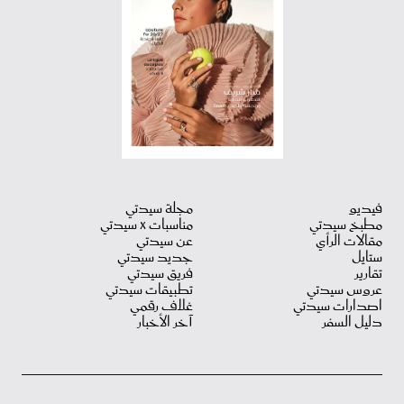
فيديو
مجلة سيدتي
مطبخ سيدتي
مناسبات X سيدتي
مقالات الرأي
عن سيدتي
ستايل
جديد سيدتي
تقارير
فريق سيدتي
عروس سيدتي
تطبيقات سيدتي
اصدارات سيدتي
غلاف رقمي
دليل السفر
آخر الأخبار