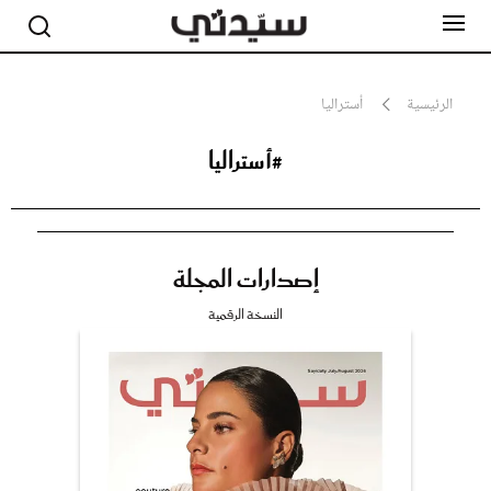
الرئيسية
أستراليا
#أستراليا
مشاهير
أناقة
جمال
صحة ورشاقة
سيدتي وطفلك
إصدارات المجلة
لايف ستايل
بلس+
النسخة الرقمية
فيديو
مطبخ سيدتي
مقالات الرأي
ستايل
تقارير