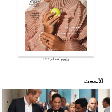
عروس سيدتي
يوليو و أغسطس 2026
مجلة سيدتي
الأحدث
غلاف رفمي