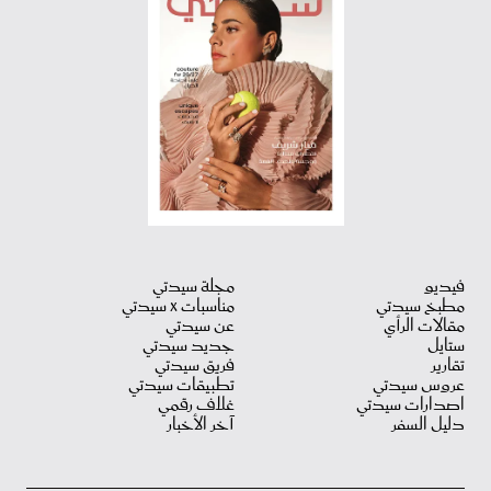
فيديو
مجلة سيدتي
مطبخ سيدتي
مناسبات X سيدتي
مقالات الرأي
عن سيدتي
ستايل
جديد سيدتي
تقارير
فريق سيدتي
عروس سيدتي
تطبيقات سيدتي
اصدارات سيدتي
غلاف رقمي
دليل السفر
آخر الأخبار