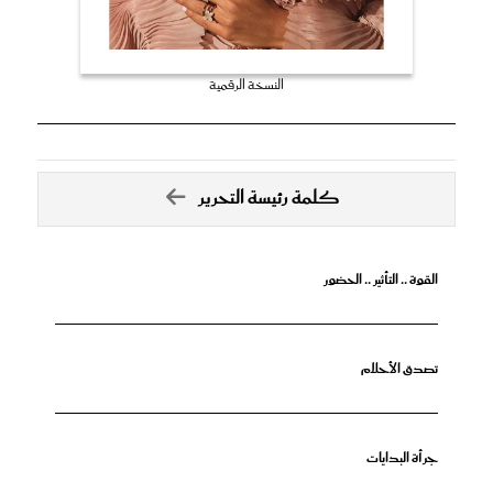
النسخة الرقمية
كلمة رئيسة التحرير
القوة .. التأثير .. الحضور
تصدق الأحلام
جرأة البدايات