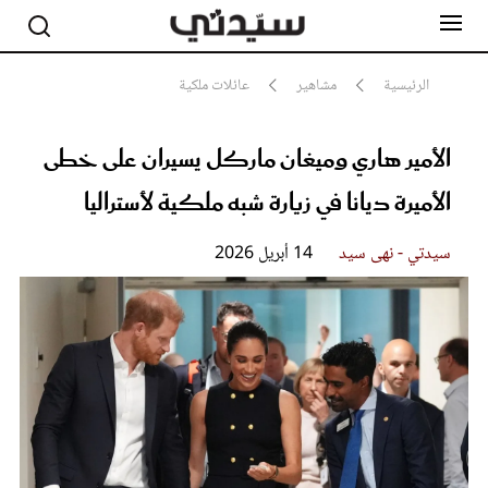
الرئيسية
مشاهير
عائلات ملكية
الأمير هاري وميغان ماركل يسيران على خطى
مشاهير
أناقة
الأميرة ديانا في زيارة شبه ملكية لأستراليا
جمال
صحة ورشاقة
سيدتي وطفلك
سيدتي - نهى سيد
14 أبريل 2026
لايف ستايل
بلس+
فيديو
مطبخ سيدتي
مقالات الرأي
ستايل
تقارير