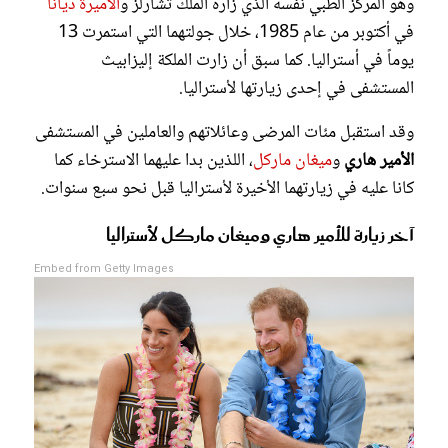
وهو المركز الطبي نفسه الذي زاره الملك تشارلز و
الأميرة ديانا
في أكتوبر من عام 1985، خلال جولتهما التي استمرت 13
يوماً في أستراليا. كما سبق أن زارت الملكة إليزابيث
المستشفى في إحدى زيارتها لأستراليا.
وقد استقبل مئات المرضى وعائلاتهم والعاملين في المستشفى
الأمير هاري
و
ميغان ماركل
، اللذين بدا عليهما الاسترخاء كما
كانا عليه في زيارتهما الأخيرة لأستراليا قبل نحو سبع سنوات.
آخر زيارة للأمير هاري وميغان ماركل لأستراليا
Embed from Getty Images