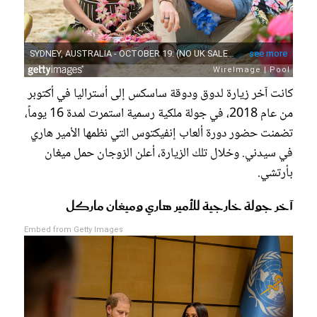
كانت آخر زيارة لدوق ودوقة ساسكس إلى أستراليا في أكتوبر
من عام 2018، في جولة ملكية رسمية استمرت لمدة 16 يوماً،
تضمنت حضور دورة ألعاب إنفيكتوس التي نظمها الأمير هاري
في سيدني. وخلال تلك الزيارة، أعلن الزوجان حمل ميغان
بأرتشي.
آخر جولة خارجية للأمير هاري وميغان ماركل
Embed from Getty Images