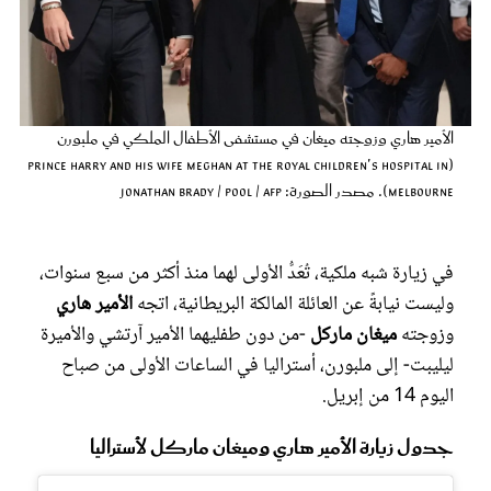
عروس سيدتي
الأمير هاري وزوجته ميغان في مستشفى الأطفال الملكي في ملبورن
(Prince Harry and his wife Meghan at the Royal Children's Hospital in
Melbourne). مصدر الصورة: Jonathan Brady / POOL / AFP
في زيارة شبه ملكية، تُعَدُّ الأولى لهما منذ أكثر من سبع سنوات،
وليست نيابةً عن العائلة المالكة البريطانية، اتجه
الأمير هاري
مجلة سيدتي
وزوجته
ميغان ماركل
-من دون طفليهما الأمير آرتشي والأميرة
ليليبت- إلى ملبورن، أستراليا في الساعات الأولى من صباح
غلاف رفمي
اليوم 14 من إبريل.
جدول زيارة الأمير هاري وميغان ماركل لأستراليا