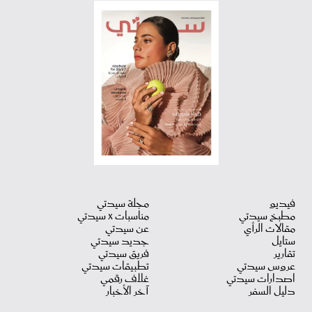
فيديو
مجلة سيدتي
مطبخ سيدتي
مناسبات X سيدتي
مقالات الرأي
عن سيدتي
ستايل
جديد سيدتي
تقارير
فريق سيدتي
عروس سيدتي
تطبيقات سيدتي
اصدارات سيدتي
غلاف رقمي
دليل السفر
آخر الأخبار