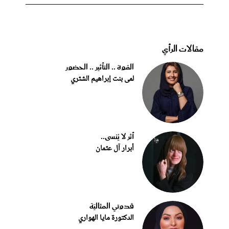
مقالات الرأي
القوة .. التأثير .. الحضور
لمى بنت إبراهيم الشثري
أثر لا يُنسى..
أبرار آل عثمان
قدوتي المثاليّة
الدكتورة مايا الهواري