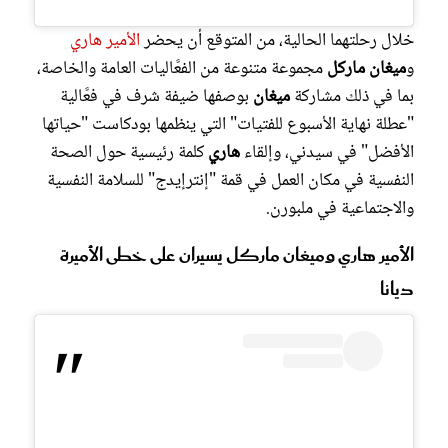
خلال رحلتهما الحالية، من المتوقع أن يحضر
الأمير هاري
و
ميغان ماركل
مجموعة متنوعة من الفعَّاليات العامة والخاصة،
بما في ذلك مشاركة
ميغان
بوصفها ضيفة شرف في فعَّالية
"عطلة نهاية الأسبوع للفتيات" التي ينظمها بودكاست "حياتها
الأفضل" في سيدني، وإلقاء
هاري
كلمة رئيسية حول الصحة
النفسية في مكان العمل في قمة "إنترإيدج" للسلامة النفسية
والاجتماعية في ملبورن.
الأمير هاري وميغان ماركل يسيران على خطى الأميرة
ديانا