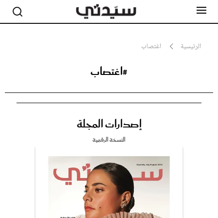
الرئيسية
اغتصاب
#اغتصاب
مشاهير
أناقة
جمال
صحة ورشاقة
سيدتي وطفلك
إصدارات المجلة
لايف ستايل
بلس+
النسخة الرقمية
فيديو
مطبخ سيدتي
مقالات الرأي
ستايل
تقارير