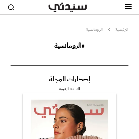
الرئيسية
الرومانسية
#الرومانسية
مشاهير
أناقة
جمال
صحة ورشاقة
سيدتي وطفلك
إصدارات المجلة
لايف ستايل
بلس+
النسخة الرقمية
فيديو
مطبخ سيدتي
مقالات الرأي
ستايل
تقارير