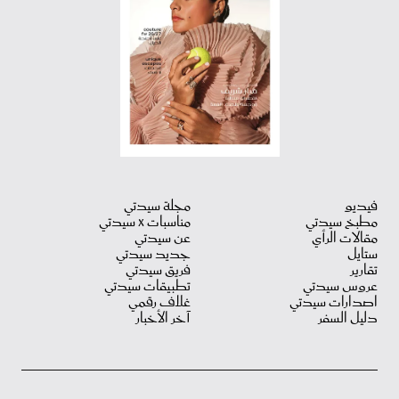
فيديو
مجلة سيدتي
مطبخ سيدتي
مناسبات X سيدتي
مقالات الرأي
عن سيدتي
ستايل
جديد سيدتي
تقارير
فريق سيدتي
عروس سيدتي
تطبيقات سيدتي
اصدارات سيدتي
غلاف رقمي
دليل السفر
آخر الأخبار