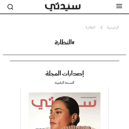
الرئيسية
النظارة
#النظارة
مشاهير
أناقة
جمال
صحة ورشاقة
سيدتي وطفلك
إصدارات المجلة
لايف ستايل
بلس+
النسخة الرقمية
فيديو
مطبخ سيدتي
مقالات الرأي
ستايل
تقارير