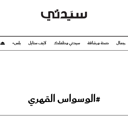
جمال
صحة ورشاقة
سيدتي وطفلك
لايف ستايل
بلس+
م
صحة ورشاقة
سيدتي وطفلك
بشرة
صحة
الحمل والولادة
ريحات
رشاقة و تغذية
مولودك
وعطور
أطفال ومراهقون
صحة الطفل
#الوسواس القهري
مجلة سيدتي
مناسبات X سيدتي
ديو
عن سيدتي
بخ سيدتي
فريق سيدتي