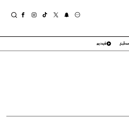
طبخ
فيديو
لايف ستايل
سياحة وسفر
منزل وديكور
تكنولوجيا