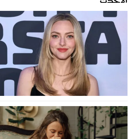
قصص ملهمة
مق
شباب وبنات
ست
علاقات زوجية
تق
عر