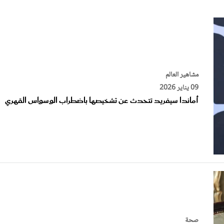
الات الرأي
تطبيقات سيدتي
ايل
دليل السفر
ارير
آخر الأخبار
وس سيدتي
مجلة سيد
مشاهير العالم
09 يناير 2026
غلاف رف
أماندا سيفريد تتحدث عن تشخيصها باضطراب الوسواس القهري
صحة