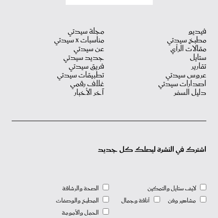
فيديو
مجلة سيدتي
مطبخ سيدتي
مناسبات X سيدتي
مقالات الرأي
عن سيدتي
ستايل
جديد سيدتي
تقارير
فريق سيدتي
عروس سيدتي
تطبيقات سيدتي
اصدارات سيدتي
غلاف رقمي
دليل السفر
آخر الأخبار
اشترك في النشرة ليصلك كل جديد
لايف ستايل والتمكين
الصحة والرشاقة
مشاهير وفن
أناقة وجمال
المطبخ والوصفات
الحمل والأمومة