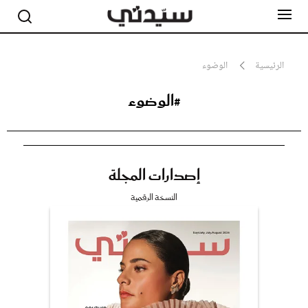
الرئيسية
الوضوء
#الوضوء
مشاهير
أناقة
جمال
صحة ورشاقة
سيدتي وطفلك
إصدارات المجلة
لايف ستايل
بلس+
النسخة الرقمية
فيديو
مطبخ سيدتي
مقالات الرأي
ستايل
تقارير