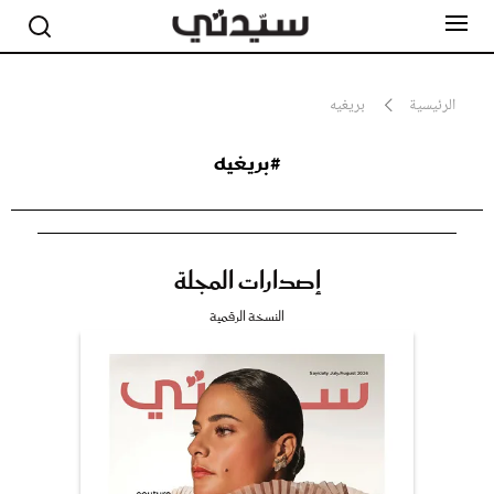
الرئيسية
بريغيه
#بريغيه
مشاهير
أناقة
جمال
صحة ورشاقة
سيدتي وطفلك
إصدارات المجلة
لايف ستايل
بلس+
النسخة الرقمية
فيديو
مطبخ سيدتي
مقالات الرأي
ستايل
تقارير