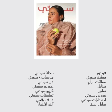
فيديو
مجلة سيدتي
مطبخ سيدتي
مناسبات X سيدتي
مقالات الرأي
عن سيدتي
ستايل
جديد سيدتي
تقارير
فريق سيدتي
عروس سيدتي
تطبيقات سيدتي
اصدارات سيدتي
غلاف رقمي
دليل السفر
آخر الأخبار