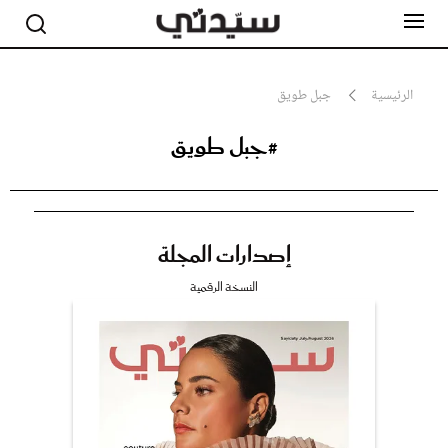
الرئيسية
جبل طويق
#جبل طويق
مشاهير
أناقة
جمال
صحة ورشاقة
سيدتي وطفلك
إصدارات المجلة
لايف ستايل
بلس+
النسخة الرقمية
فيديو
مطبخ سيدتي
مقالات الرأي
ستايل
تقارير