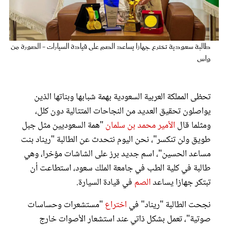
عروس سيدتي
طالبة سعودية تخترع جهازا يساعد الصم على قيادة السيارات - الصورة من
واس
تحظى المملكة العربية السعودية بهمة شبابها وبناتها الذين
يواصلون تحقيق العديد من النجاحات المتتالية دون كلل،
ومثلما قال
الأمير محمد بن سلمان
"همة السعوديين مثل جبل
طويق ولن تنكسر"، نحن اليوم نتحدث عن الطالبة "ريناد بنت
مجلة سيدتي
مساعد الحسين"، اسم جديد برز على الشاشات مؤخرا، وهي
طالبة في كلية الطب في جامعة الملك سعود، استطاعت أن
غلاف رفمي
تبتكر جهازا يساعد
الصم
في قيادة السيارة.
نجحت الطالبة "ريناد" في
اختراع
"مستشعرات وحساسات
صوتية"، تعمل بشكل ذاتي عند استشعار الأصوات خارج