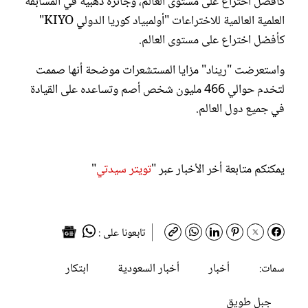
كأفضل اختراع على مستوى العالم، وجائزة ذهبية في المسابقة
العلمية العالمية للاختراعات "أولمبياد كوريا الدولي KIYO"
كأفضل اختراع على مستوى العالم.
واستعرضت "ريناد" مزايا المستشعرات موضحة أنها صممت
لتخدم حوالي 466 مليون شخص أصم وتساعده على القيادة
في جميع دول العالم.
يمكنكم متابعة أخر الأخبار عبر "
تويتر سيدتي
"
تابعونا على :
أخبار
أخبار السعودية
ابتكار
سمات:
جبل طويق