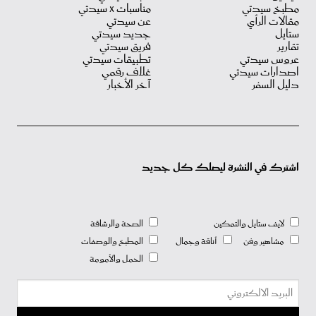
مطبخ سيدتي
مناسبات X سيدتي
مقالات الرأي
عن سيدتي
ستايل
جديد سيدتي
تقارير
فريق سيدتي
عروس سيدتي
تطبيقات سيدتي
اصدارات سيدتي
غلاف رقمي
دليل السفر
آخر الأخبار
اشترك في النشرة ليصلك كل جديد
لايف ستايل والتمكين
الصحة والرشاقة
مشاهير وفن
أناقة وجمال
المطبخ والوصفات
الحمل والأمومة