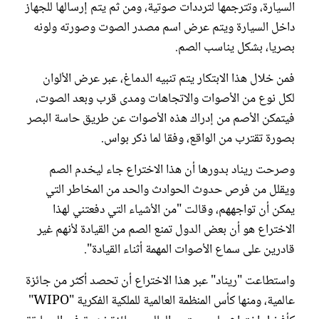
السيارة، وتترجمها لترددات صوتية، ومن ثم يتم إرسالها للجهاز
داخل السيارة ويتم عرض اسم مصدر الصوت وصورته ولونه
بصريا، بشكل يناسب الصم.
فمن خلال هذا الابتكار يتم تنبيه الدماغ، عبر عرض الألوان
لكل نوع من الأصوات والاتجاهات ومدى قرب وبعد الصوت،
فيتمكن الأصم من إدراك هذه الأصوات عن طريق حاسة البصر
بصورة تقترب من الواقع، وفقا لما ذكر بواس.
وصرحت ريناد بدورها أن هذا الاختراع جاء ليخدم الصم
ويقلل من فرص حدوث الحوادث والحد من المخاطر التي
يمكن أن تواجههم، وقالت "من الأشياء التي دفعتني لهذا
الاختراع هو أن بعض الدول تمنع الصم من القيادة لأنهم غير
قادرين على سماع الأصوات المهمة أثناء القيادة".
واستطاعت "ريناد" عبر هذا الاختراع أن تحصد أكثر من جائزة
عالمية، ومنها كأس المنظمة العالمية للملكية الفكرية "WIPO"