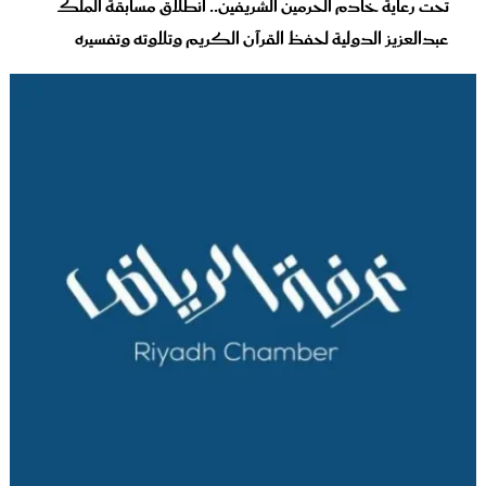
تحت رعاية خادم الحرمين الشريفين.. انطلاق مسابقة الملك
عبدالعزيز الدولية لحفظ القرآن الكريم وتلاوته وتفسيره