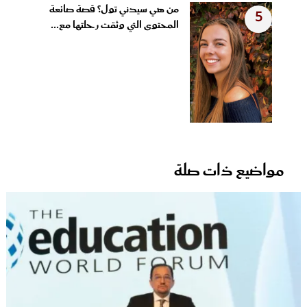
من هي سيدني تول؟ قصة صانعة
5
المحتوى التي وثقت رحلتها مع...
مواضيع ذات صلة