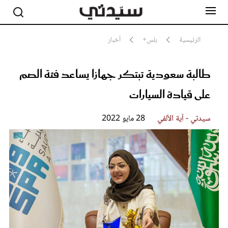
الرئيسية
بلس+
أخبار
طالبة سعودية تبتكر جهازا يساعد فئة الصم
مشاهير
أناقة
على قيادة السيارات
جمال
صحة ورشاقة
سيدتي وطفلك
سيدتي - آية الألفي
28 مايو 2022
لايف ستايل
بلس+
فيديو
مطبخ سيدتي
مقالات الرأي
ستايل
تقارير