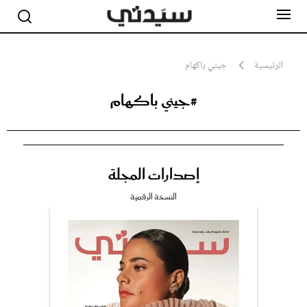
الرئيسية
جيني باكهام
#جيني باكهام
مشاهير
أناقة
جمال
صحة ورشاقة
سيدتي وطفلك
إصدارات المجلة
لايف ستايل
بلس+
النسخة الرقمية
فيديو
مطبخ سيدتي
مقالات الرأي
ستايل
تقارير