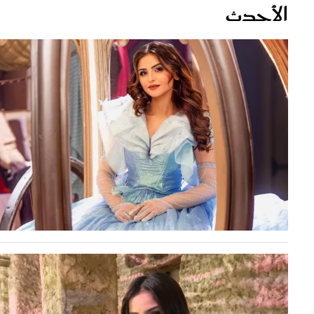
قصص ملهمة
مق
شباب وبنات
ست
علاقات زوجية
تق
عر