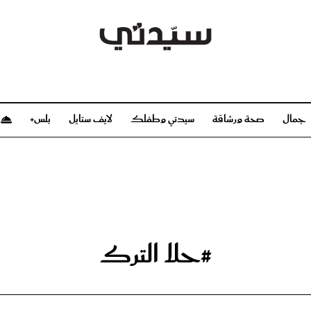
جمال
صحة ورشاقة
سيدتي وطفلك
لايف ستايل
بلس+
م
صحة ورشاقة
سيدتي وطفلك
بشرة
صحة
الحمل والولادة
ريحات
رشاقة و تغذية
مولودك
وعطور
أطفال ومراهقون
صحة الطفل
#حلا الترك
مجلة سيدتي
مناسبات X سيدتي
ديو
عن سيدتي
بخ سيدتي
فريق سيدتي