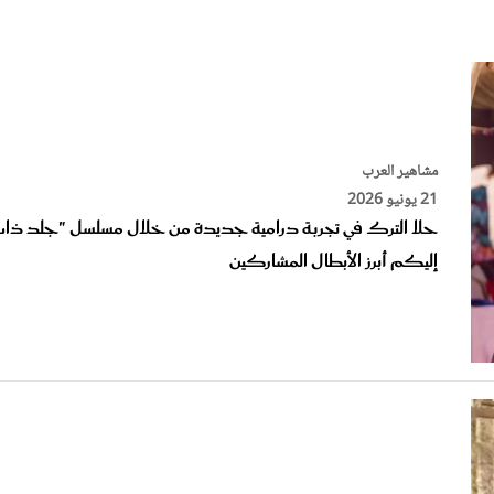
الات الرأي
تطبيقات سيدتي
ايل
دليل السفر
ارير
آخر الأخبار
وس سيدتي
مشاهير العرب
مجلة سيد
21 يونيو 2026
حلا الترك في تجربة درامية جديدة من خلال مسلسل "جلد ذات
غلاف رف
إليكم أبرز الأبطال المشاركين
مشاهير العرب