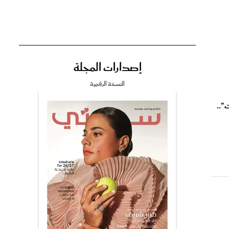
إصدارات المجلة
تي
النسخة الرقمية
"..
مي