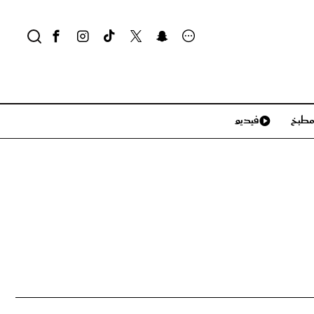
طبخ
فيديو
لايف ستايل
سياحة وسفر
منزل وديكور
تكنولوجيا