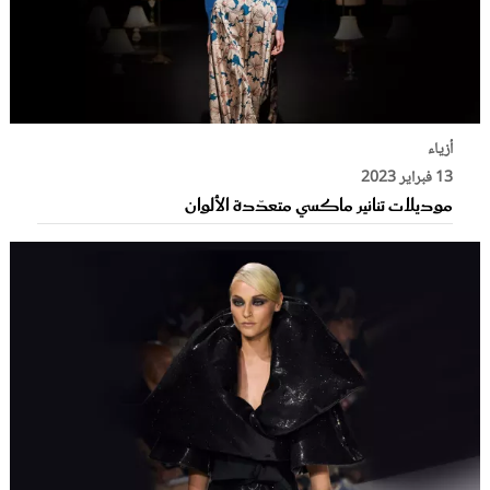
أزياء
13 فبراير 2023
موديلات تنانير ماكسي متعدّدة الألوان