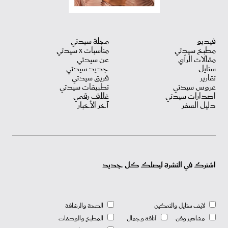
فيديو
مجلة سيدتي
مطبخ سيدتي
مناسبات X سيدتي
مقالات الرأي
عن سيدتي
ستايل
جديد سيدتي
تقارير
فريق سيدتي
عروس سيدتي
تطبيقات سيدتي
اصدارات سيدتي
غلاف رقمي
دليل السفر
آخر الأخبار
اشترك في النشرة ليصلك كل جديد
لايف ستايل والتمكين
الصحة والرشاقة
مشاهير وفن
أناقة وجمال
المطبخ والوصفات