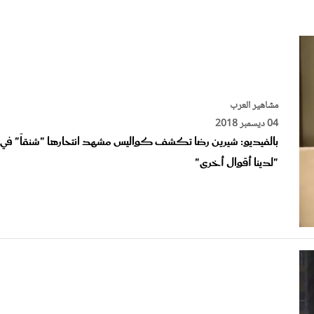
الات الرأي
تطبيقات سيدتي
ايل
دليل السفر
ارير
آخر الأخبار
وس سيدتي
مشاهير العرب
مجلة سيد
04 ديسمبر 2018
بالفيديو: شيرين رضا تكشف كواليس مشهد انتحارها "شنقاً" في
غلاف رف
"لدينا أقوال أخرى"
مشاهير العرب