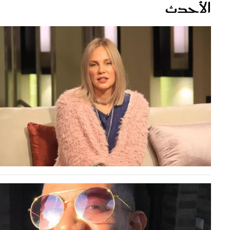
قصص ملهمة
مق
شباب وبنات
ست
علاقات زوجية
تق
عر