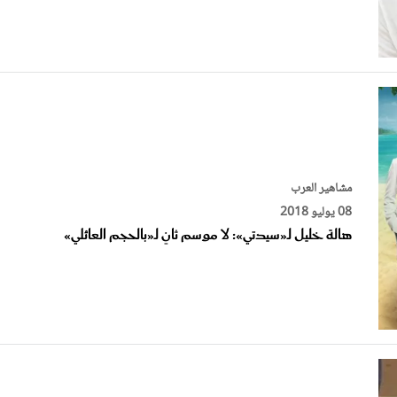
مشاهير العرب
08 يوليو 2018
هالة خليل لـ«سيدتي»: لا موسم ثانٍ لـ«بالحجم العائلي»