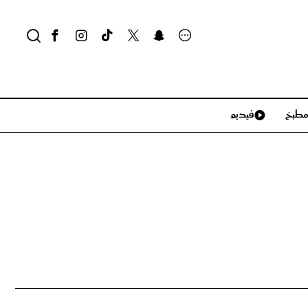
طبخ
فيديو
لايف ستايل
سياحة وسفر
منزل وديكور
تكنولوجيا