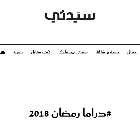
جمال
صحة ورشاقة
سيدتي وطفلك
لايف ستايل
بلس+
م
صحة ورشاقة
سيدتي وطفلك
بشرة
صحة
الحمل والولادة
ريحات
رشاقة و تغذية
مولودك
وعطور
أطفال ومراهقون
صحة الطفل
#دراما رمضان 2018
مجلة سيدتي
مناسبات X سيدتي
ديو
عن سيدتي
بخ سيدتي
فريق سيدتي