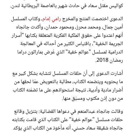
كواليس مقتل سعاد في حادث شهير بالعاصمة البريطانية لندن.
الدعوى اختصمت المنتج والمخرج
رامي إمام
، وكتّاب المسلسل
أمين جمال، ومحمد محرز، ومحمود حمدان، وأكدت جانجاه
أنهم اعتدوا على حقوق الملكية الفكرية المتعلقة بكتابها "أسرار
الجريمة الخفية"، باقتباس الكثير من أحداثه في المعالجة
الدرامية لمسلسل "عوالم خفية" الذي عُرض بماراثون دراما
رمضان 2018.
أشارت الدعوى إلى أنّ حلقات المسلسل تتشابه بشكل كبير مع
ما يحتويه ويتضمنه الكتاب، مطالبة بالتعويض عمّا لحقها من
أضرار مادية وأدبية، نتيجة استحواذهم على ما تضمّنه الكتاب
من دون إذن مكتوب ومسبّق منها.
وقالت جانجاه عبدالمنعم في دعواها القضائية: بتنزيل وقائع
حلقات مسلسل "عوالم خفية" على الكتاب الذي قامت بكتابته
جانجاه شقيقة سعاد حسني، أنه مأخوذ من الكتاب الذي يؤكد