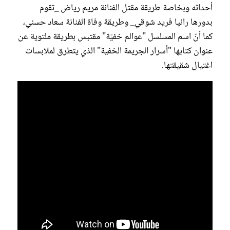
أحداثه وبخاصة طريقة مقتل الفنانة مريم رياض _تقوم
بدورها رانيا فريد شوقي_ وطريقة وفاة الفنانة سعاد حسني،
كما أنّ اسم المسلسل "عوالم خفيّة" مقتبس بطريقة ملتوية عن
عنوان كتابها "أسرار الجريمة الخفية" الذي يتطرق لملابسات
اغتيال شقيقتها.