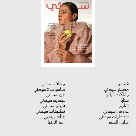
فيديو
مجلة سيدتي
مطبخ سيدتي
مناسبات X سيدتي
مقالات الرأي
عن سيدتي
ستايل
جديد سيدتي
تقارير
فريق سيدتي
عروس سيدتي
تطبيقات سيدتي
اصدارات سيدتي
غلاف رقمي
دليل السفر
آخر الأخبار