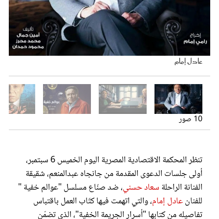
عروس سيدتي
عادل إمام وصلاح عبد الله
بوستر مسلسل عوالم خفية
عادل إمام
رانيا فريد شوقي
سعاد حسني
10 صور
سعاد حسني
مجلة سيدتي
تنظر المحكمة الاقتصادية المصرية اليوم الخميس 6 سبتمبر،
غلاف رقمي
أولى جلسات الدعوى المقدمة من جانجاه عبدالمنعم، شقيقة
الفنانة الراحلة
سعاد حسني
، ضد صنّاع مسلسل "عوالم خفية "
عادل إمام
بوستر مسلسل عوالم خفية
للفنان
عادل إمام
، والتي اتهمت فيها كتّاب العمل باقتباس
رانيا فريد شوقي
تفاصيله من كتابها "أسرار الجريمة الخفية"، الذي تضمّن