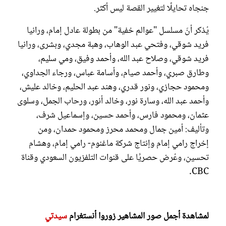
جنجاه تحايلًا لتغيير القصة ليس أكثر.
يُذكر أنّ مسلسل "عوالم خفية" من بطولة عادل إمام، ورانيا
فريد شوقي، وفتحي عبد الوهاب، وهبة مجدي، وبشرى، ورانيا
فريد شوقي، وصلاح عبد الله، وأحمد وفيق، ومي سليم،
وطارق صبري، وأحمد صيام، وأسامة عباس، ورجاء الجداوي،
ومحمود حجازي، ونور قدري، وهند عبد الحليم، وخالد عليش،
وأحمد عبد الله، وسارة نور، وخالد أنور، ورحاب الجمل، وسلوى
عثمان، ومحمود فارس، وأحمد حسين، وإسماعيل شرف،
وتأليف: أمين جمال ومحمد محرز ومحمود حمدان، ومن
إخراج رامي إمام وإنتاج شركة ماغنوم- رامي إمام، وهشام
تحسين، وعُرض حصريًّا على قنوات التلفزيون السعودي وقناة
CBC.
لمشاهدة أجمل صور المشاهير زوروا أنستغرام
سيدتي