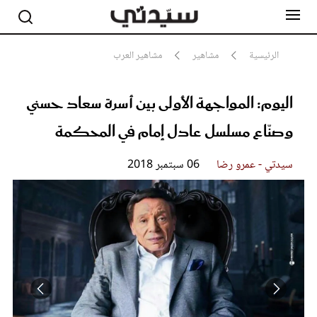
الرئيسية
مشاهير
مشاهير العرب
اليوم: المواجهة الأولى بين أسرة سعاد حسني
مشاهير
أناقة
وصنّاع مسلسل عادل إمام في المحكمة
جمال
صحة ورشاقة
سيدتي وطفلك
سيدتي - عمرو رضا
06 سبتمبر 2018
لايف ستايل
بلس+
فيديو
مطبخ سيدتي
مقالات الرأي
ستايل
تقارير
عادل إمام