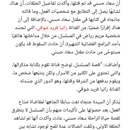
أنّ سعاد حسني قد تم قتلها، وأكدت تفاصيل الحلقات، أنّ هناك
تشابهًا يصل إلى التطابق مع شخصيات العمل، وما قالته
جانجاه في كتابها في مقتل سعاد حسني، بالإضافة إلى أنّ
هناك إقرارًا ضمنيًّا، من الفنانة
رانيا فريد شوقي
، التي تجسّد
شخصية مريم رياض في المسلسل، من خلال مداخلتها هاتفيًّا
بأحد البرامج الفضائية الشهيرة، أنّ حادث السقوط قد يكون
مستوحًى من حادث مقتل سعاد حسني.
وأضافت: "قصة المسلسل، توضح فنانة تقوم بكتابة مذكراتها،
والتي تحتوي على الكثير من الأسرار، ولكن يتتبّعها شخص ما،
ويقوم بدفعها من الشرفة وقتلها، وهو الدور الذي جسّدته
الفنانة رانيا فريد شوقي.
يُذكر أنّ السيدة جنجاه نفت سابقًا اتّجاهها لمقاضاة صنّاع
العمل، بعد حصولها على تأكيدات منهم بأنّ المسلسل لا يتطرق
لقصة حياة الراحلة سعاد حسني، عادت وأكدت أنها لم تشاهد
الحلقة الأولى، وتلقت اتصالات عدة تلمّح لوجود تشابه بين