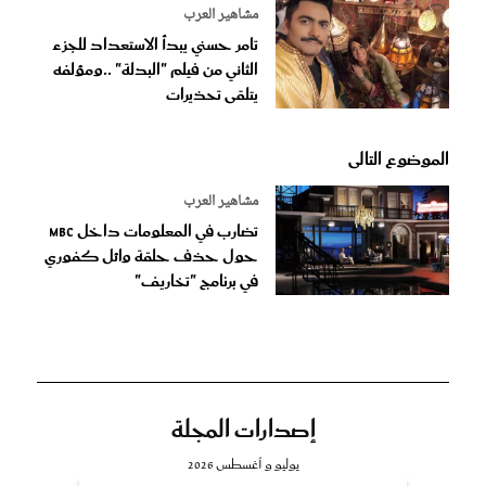
مشاهير العرب
تامر حسني يبدأ الاستعداد للجزء
الثاني من فيلم "البدلة" ..ومؤلفه
يتلقى تحذيرات
الموضوع التالى
مشاهير العرب
تضارب في المعلومات داخل MBC
حول حذف حلقة وائل كفوري
في برنامج "تخاريف"
إصدارات المجلة
يوليو و أغسطس 2026