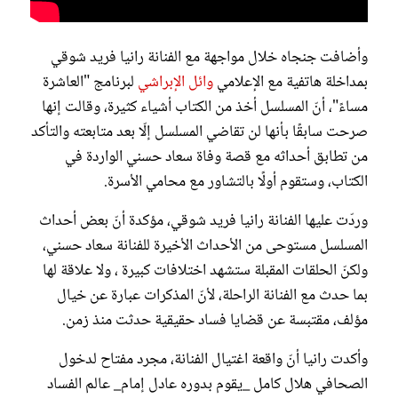
وأضافت جنجاه خلال مواجهة مع الفنانة رانيا فريد شوقي
بمداخلة هاتفية مع الإعلامي
وائل الإبراشي
لبرنامج "العاشرة
مساءً"، أنّ المسلسل أخذ من الكتاب أشياء كثيرة، وقالت إنها
صرحت سابقًا بأنها لن تقاضي المسلسل إلّا بعد متابعته والتأكد
من تطابق أحداثه مع قصة وفاة سعاد حسني الواردة في
الكتاب، وستقوم أولًا بالتشاور مع محامي الأسرة.
وردّت عليها الفنانة رانيا فريد شوقي، مؤكدة أنّ بعض أحداث
المسلسل مستوحى من الأحداث الأخيرة للفنانة سعاد حسني،
ولكنّ الحلقات المقبلة ستشهد اختلافات كبيرة ، ولا علاقة لها
بما حدث مع الفنانة الراحلة، لأنّ المذكرات عبارة عن خيال
مؤلف، مقتبسة عن قضايا فساد حقيقية حدثت منذ زمن.
وأكدت رانيا أنّ واقعة اغتيال الفنانة، مجرد مفتاح لدخول
الصحافي هلال كامل _يقوم بدوره عادل إمام_ عالم الفساد