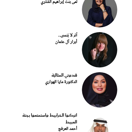
لمى بنت إبراهيم الشثري
أثر لا يُنسى..
أبرار آل عثمان
قدوتي المثاليّة
الدكتورة مايا الهواري
اتركوا الخرابيط واستمتعوا بجنة
العبيط
أحمد العرفج