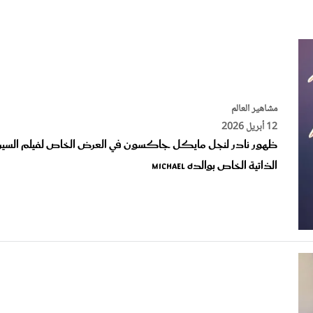
الات الرأي
تطبيقات سيدتي
ايل
دليل السفر
ارير
آخر الأخبار
وس سيدتي
مشاهير العالم
مجلة سيد
12 أبريل 2026
ظهور نادر لنجل مايكل جاكسون في العرض الخاص لفيلم السير
غلاف رف
الذاتية الخاص بوالده Michael
مشاهير العرب