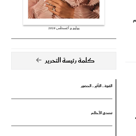
م
يوليو و أغسطس 2026
كلمة رئيسة التحرير
القوة .. التأثير .. الحضور
تصدق الأحلام
جرأة البدايات