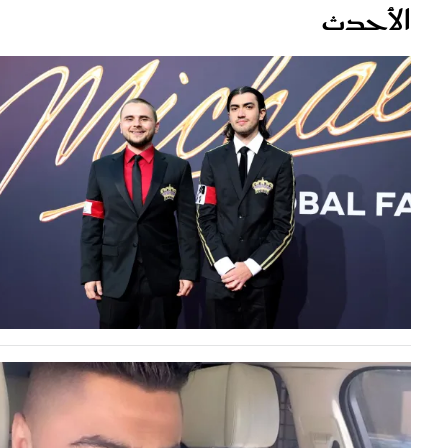
قصص ملهمة
مق
شباب وبنات
ست
علاقات زوجية
تق
عر