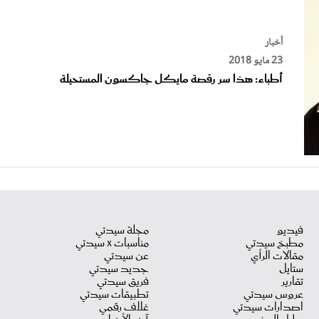
أخبار
23 مايو 2018
أطباء: هذا سر رقصة مايكل جاكسون المستحيلة
فيديو
مجلة سيدتي
مطبخ سيدتي
مناسبات X سيدتي
مقالات الرأي
عن سيدتي
ستايل
جديد سيدتي
تقارير
فريق سيدتي
عروس سيدتي
تطبيقات سيدتي
اصدارات سيدتي
غلاف رقمي
دليل السفر
آخر الأخبار