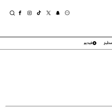
طبخ
فيديو
لايف ستايل
سياحة وسفر
منزل وديكور
تكنولوجيا