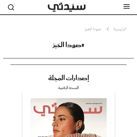
الرئيسية
صودا الخبز
#صودا الخبز
مشاهير
أناقة
جمال
صحة ورشاقة
سيدتي وطفلك
إصدارات المجلة
لايف ستايل
بلس+
النسخة الرقمية
فيديو
مطبخ سيدتي
مقالات الرأي
ستايل
تقارير