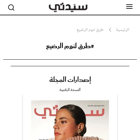
الرئيسية
طرق لنوم الرضيع
#طرق لنوم الرضيع
مشاهير
أناقة
جمال
صحة ورشاقة
سيدتي وطفلك
إصدارات المجلة
لايف ستايل
بلس+
النسخة الرقمية
فيديو
مطبخ سيدتي
مقالات الرأي
ستايل
تقارير