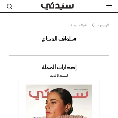
الرئيسية
طواف الوداع
#طواف الوداع
مشاهير
أناقة
جمال
صحة ورشاقة
سيدتي وطفلك
إصدارات المجلة
لايف ستايل
بلس+
النسخة الرقمية
فيديو
مطبخ سيدتي
مقالات الرأي
ستايل
تقارير