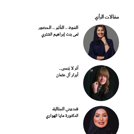
مقالات الرأي
القوة .. التأثير .. الحضور
لمى بنت إبراهيم الشثري
أثر لا يُنسى..
أبرار آل عثمان
قدوتي المثاليّة
الدكتورة مايا الهواري