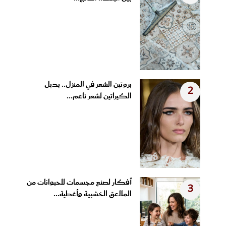
بروتين الشعر في المنزل.. بديل
2
الكيراتين لشعر ناعم...
أفكار لصنع مجسمات للحيوانات من
3
الملاعق الخشبية وأغطية...