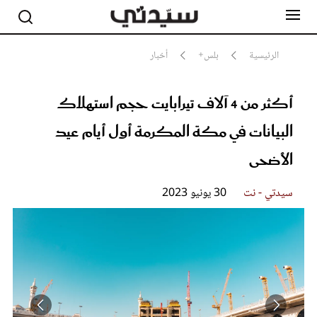
الرئيسية
بلس+
أخبار
أكثر من 4 آلاف تيرابايت حجم استهلاك
مشاهير
أناقة
البيانات في مكة المكرمة أول أيام عيد
جمال
صحة ورشاقة
الأضحى
سيدتي وطفلك
لايف ستايل
سيدتي - نت
30 يونيو 2023
بلس+
فيديو
مطبخ سيدتي
مقالات الرأي
ستايل
تقارير