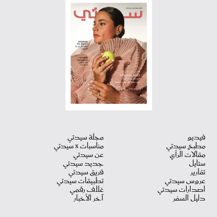
فيديو
مجلة سيدتي
مطبخ سيدتي
مناسبات X سيدتي
مقالات الرأي
عن سيدتي
ستايل
جديد سيدتي
تقارير
فريق سيدتي
عروس سيدتي
تطبيقات سيدتي
اصدارات سيدتي
غلاف رقمي
دليل السفر
آخر الأخبار