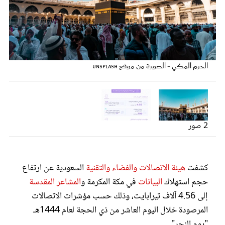
عروس سيدتي
الحرم المكي - الصورة من موقع unsplash
2 صور
مجلة سيدتي
كشفت
هيئة الاتصالات والفضاء والتقنية
السعودية عن ارتفاع
غلاف رفمي
حجم استهلاك
البيانات
في مكة المكرمة و
المشاعر المقدسة
إلى 4.56 آلاف تيرابايت، وذلك حسب مؤشرات الاتصالات
المرصودة خلال اليوم العاشر من ذي الحجة لعام 1444هـ
"يوم النحر".