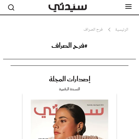
الرئيسية
فرح الصراف
#فرح الصراف
مشاهير
أناقة
جمال
صحة ورشاقة
سيدتي وطفلك
إصدارات المجلة
لايف ستايل
بلس+
النسخة الرقمية
فيديو
مطبخ سيدتي
مقالات الرأي
ستايل
تقارير