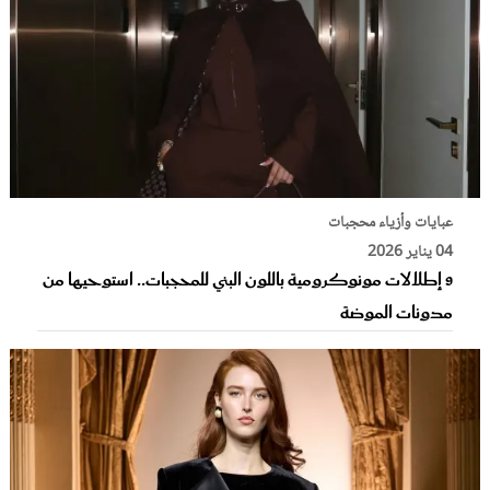
عبايات وأزياء محجبات
04 يناير 2026
9 إطلالات مونوكرومية باللون البني للمحجبات.. استوحيها من
مدونات الموضة