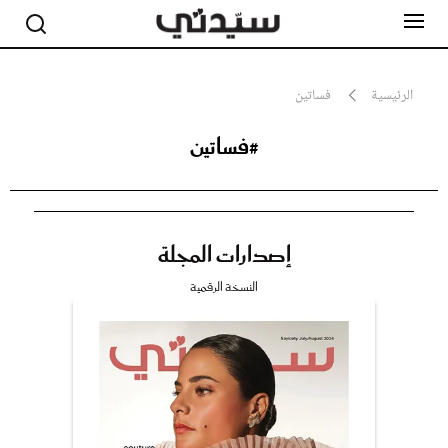
الرئيسية
فساتين
#فساتين
مشاهير
أناقة
جمال
صحة ورشاقة
سيدتي وطفلك
إصدارات المجلة
لايف ستايل
بلس+
النسخة الرقمية
فيديو
مطبخ سيدتي
مقالات الرأي
ستايل
تقارير