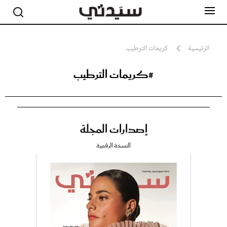
الرئيسية
كريمات الترطيب
#كريمات الترطيب
مشاهير
أناقة
جمال
صحة ورشاقة
سيدتي وطفلك
إصدارات المجلة
لايف ستايل
بلس+
النسخة الرقمية
فيديو
مطبخ سيدتي
مقالات الرأي
ستايل
تقارير