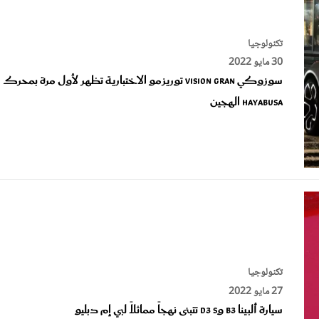
تكنولوجيا
30 مايو 2022
سوزوكي Vision Gran توريزمو الاختبارية تظهر لأول مرة بمحرك
Hayabusa الهجين
تكنولوجيا
27 مايو 2022
سيارة ألبينا B3 وD3 S تتبنى نهجاً مماثلاً لبي إم دبليو