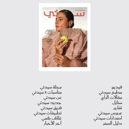
فيديو
مجلة سيدتي
مطبخ سيدتي
مناسبات X سيدتي
مقالات الرأي
عن سيدتي
ستايل
جديد سيدتي
تقارير
فريق سيدتي
عروس سيدتي
تطبيقات سيدتي
اصدارات سيدتي
غلاف رقمي
دليل السفر
آخر الأخبار