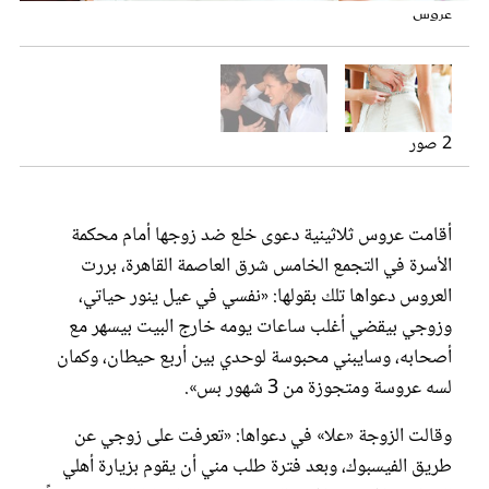
عروس سيدتي
عروس
تعبيرية
2 صور
أقامت عروس ثلاثينية دعوى خلع ضد زوجها أمام محكمة
الأسرة في التجمع الخامس شرق العاصمة القاهرة، بررت
العروس دعواها تلك بقولها: «نفسي في عيل ينور حياتي،
وزوجي بيقضي أغلب ساعات يومه خارج البيت بيسهر مع
مجلة سيدتي
أصحابه، وسايبني محبوسة لوحدي بين أربع حيطان، وكمان
لسه عروسة ومتجوزة من 3 شهور بس».
غلاف رفمي
وقالت الزوجة «علا» في دعواها: «تعرفت على زوجي عن
طريق الفيسبوك، وبعد فترة طلب مني أن يقوم بزيارة أهلي