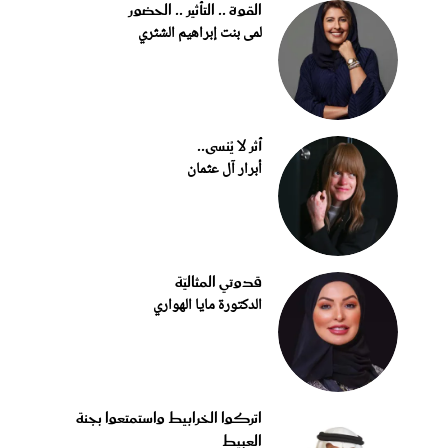
القوة .. التأثير .. الحضور
لمى بنت إبراهيم الشثري
أثر لا يُنسى..
أبرار آل عثمان
قدوتي المثاليّة
الدكتورة مايا الهواري
اتركوا الخرابيط واستمتعوا بجنة
العبيط