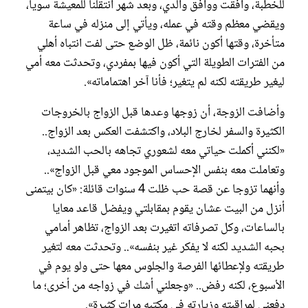
للخطبة، وافقت ووافق والدي، وبعد شهر انتقلنا للمعيشة سوياً،
ويقضي معظم وقته في عمله، ويأتي إلى منزله في ساعة
متأخرة، وقتها أكون نائمة، ظل الوضع حتى لفت انتباه أهلي
من الفترات الطويلة التي أكون فيها بمفردي، وتحدثت معه أمي
ليغير طريقته لكنه لم يتغير؛ فأنا آخر اهتماماته».
وأضافت الزوجة، أن زوجها وعدها قبل الزواج بالخروجات
الكثيرة والسفر لخارج البلاد، واكتشفت العكس بعد الزواج..
«لكنني أكملت حياتي معه لشعوري تجاهه بالحب الشديد،
وتعاملت معه بنفس الإحساس الموجود معي قبل الزواج»..
وأنهما تزوجا عن قصة حب ظلت 4 سنوات قائلة: «كان بيتمنى
أنزل من البيت عشان يقوم بمقابلتي ويفضل قاعد معايا
بالساعات، وكل تصرفاته اتغيرت بعد الزواج، تظاهر أمامي
بحبه الشديد لكنه لا يفكر غير بنفسه».. وتحدثت معه لتغير
طريقته ولإعطائها الفرصة والجلوس معها حتى ولو يوم في
الأسبوع، لكنه رفض.. «وجعلني أشك في زواجه من أخرى؛ ما
دفعني لمراقبته وزيارته في مكتبه مرات كثيرة».