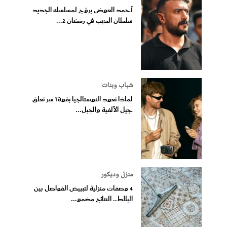
أحمد العوضى يروّج لمسلسله الجديد
سلطان الديب في رمضان 2...
شباب وبنات
لماذا تعود النوستالجيا بقوة؟ سر تعلق
جيل الألفية والجيل...
منزل وديكور
4 وصفات منزلية لتبييض الفواصل بين
البلاط.. النتائج مضمو...