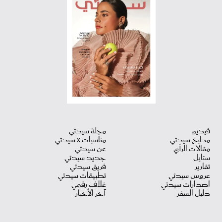
فيديو
مجلة سيدتي
مطبخ سيدتي
مناسبات X سيدتي
مقالات الرأي
عن سيدتي
ستايل
جديد سيدتي
تقارير
فريق سيدتي
عروس سيدتي
تطبيقات سيدتي
اصدارات سيدتي
غلاف رقمي
دليل السفر
آخر الأخبار