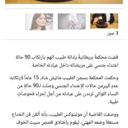
عروس سيدتي
3 صور
قضت محكمةٌ بريطانيةٌ بإدانة طبيب اتهم بارتكاب 90 حالة
اعتداء جنسي على مريضاته داخل عيادته الخاصة .
وحكمت المحكمة بسجن الطبيب مانيش شاه، 15 عاماً لارتكابه
مجلة سيدتي
عددٍ كبيرٍمن حالات الإعتداء الجنسي وصلت لـ90 حالةٍ من
النساء اللواتي ترددن على عيادته من أجل إجراء فحوصاتٍ
غلاف رفمي
طبية.
ووصفت القاضية آن مولينوكس الطبيب، بأنه أتقن فن الخداع
مستغلاً وضعه المهني، ليقوم بإختلاق قصصٍ سببت الخوف