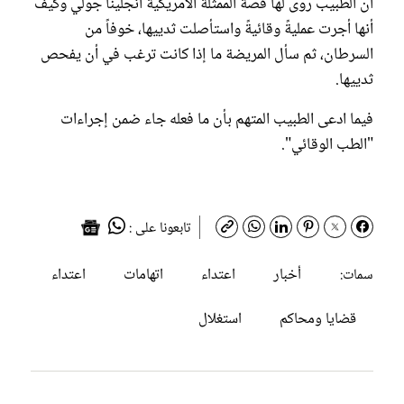
أن الطبيب روى لها قصة الممثلة الأمريكية أنجلينا جولي وكيف
أنها أجرت عمليةً وقائيةً واستأصلت ثدييها، خوفاً من
السرطان، ثم سأل المريضة ما إذا كانت ترغب في أن يفحص
ثدييها.
فيما ادعى الطبيب المتهم بأن ما فعله جاء ضمن إجراءات
"الطب الوقائي".
تابعونا على :
أخبار
اعتداء
اتهامات
اعتداء
سمات:
قضايا ومحاكم
استغلال