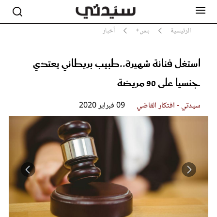
الرئيسية
بلس+
أخبار
استغل فنانة شهيرة..طبيب بريطاني يعتدي
مشاهير
أناقة
جنسيا على 90 مريضة
جمال
صحة ورشاقة
سيدتي - افتكار القاضي
09 فبراير 2020
سيدتي وطفلك
لايف ستايل
بلس+
فيديو
مطبخ سيدتي
مقالات الرأي
ستايل
تقارير