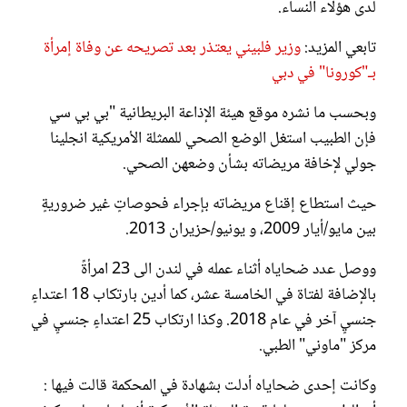
لدى هؤلاء النساء.
تابعي المزيد:
وزير فلبيني يعتذر بعد تصريحه عن وفاة إمرأة
بـ"كورونا" في دبي
وبحسب ما نشره موقع هيئة الإذاعة البريطانية "بي بي سي
فإن الطبيب استغل الوضع الصحي للممثلة الأمريكية انجلينا
جولي لإخافة مريضاته بشأن وضعهن الصحي.
حيث استطاع إقناع مريضاته بإجراء فحوصاتٍ غير ضروريةٍ
بين مايو/أيار 2009، و يونيو/حزيران 2013.
ووصل عدد ضحاياه أثناء عمله في لندن الى 23 امرأةً
بالإضافة لفتاة في الخامسة عشر، كما أدين بارتكاب 18 اعتداءٍ
جنسيٍ آخر في عام 2018. وكذا ارتكاب 25 اعتداءٍ جنسيٍ في
مركز "ماوني" الطبي.
وكانت إحدى ضحاياه أدلت بشهادة في المحكمة قالت فيها :