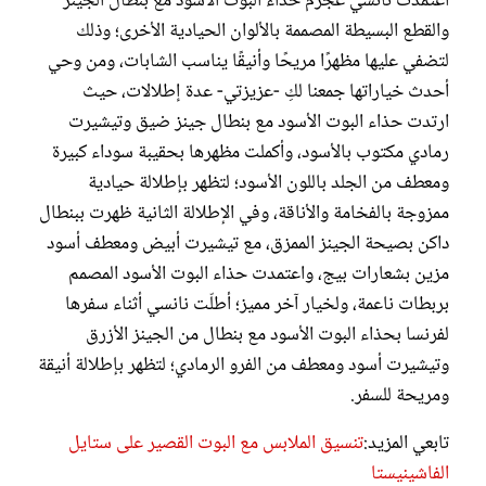
اعتمدت نانسي عجرم حذاء البوت الأسود مع بنطال الجينز
والقطع البسيطة المصممة بالألوان الحيادية الأخرى؛ وذلك
لتضفي عليها مظهرًا مريحًا وأنيقًا يناسب الشابات، ومن وحي
أحدث خياراتها جمعنا لكِ -عزيزتي- عدة إطلالات، حيث
ارتدت حذاء البوت الأسود مع بنطال جينز ضيق وتيشيرت
رمادي مكتوب بالأسود، وأكملت مظهرها بحقيبة سوداء كبيرة
ومعطف من الجلد باللون الأسود؛ لتظهر بإطلالة حيادية
ممزوجة بالفخامة والأناقة، وفي الإطلالة الثانية ظهرت ببنطال
داكن بصيحة الجينز الممزق، مع تيشيرت أبيض ومعطف أسود
مزين بشعارات بيج، واعتمدت حذاء البوت الأسود المصمم
بربطات ناعمة، ولخيار آخر مميز؛ أطلّت نانسي أثناء سفرها
لفرنسا بحذاء البوت الأسود مع بنطال من الجينز الأزرق
وتيشيرت أسود ومعطف من الفرو الرمادي؛ لتظهر بإطلالة أنيقة
ومريحة للسفر.
تابعي المزيد:
تنسيق الملابس مع البوت القصير على ستايل
الفاشينيستا