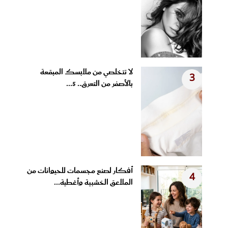
لا تتخلصي من ملابسك المبقعة
3
بالأصفر من التعرق.. 5...
أفكار لصنع مجسمات للحيوانات من
4
الملاعق الخشبية وأغطية...