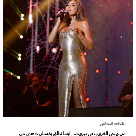
إطلالات المشاهير
من وحي الغروب في بيروت.. إليسا تتألق بفستان ذهبي من