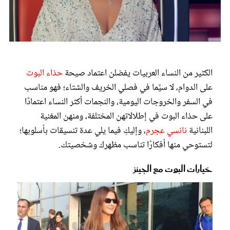
عروس سيدتي
الكثير من النساء العربيات يفضلن اعتماد صيحة
حذاء البوت
على الدوام، لا سيَّما في فصلي الخريف والشتاء؛ فهو مناسب
في السفر والخروجات اليومية، والنجمات أكثر النساء اعتمادًا
على حذاء البوت في إطلالاتهن المختلفة، ومنهن المغنية
اللبنانية
نانسي عجرم
، وإليكِ فيما يلي عدة تنسيقات بأسلوبها؛
لتستوحي منها أفكارًا تناسب مظهرك وشخصيتك.
مجلة سيدتي
خيارات البوت مع الجينز
غلاف رفمي