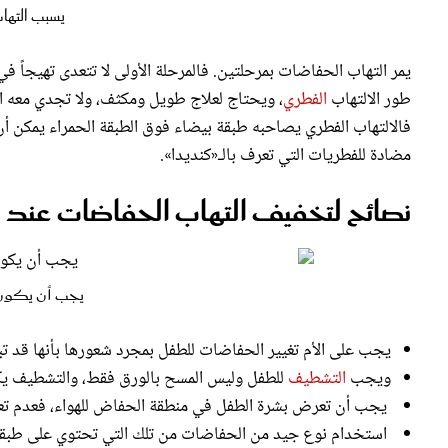
يمر التهاب الحفاضات بمرحلتين. فالمرحلة الأولى لا تتعدى تهيجاً 
طور الالتهاب
الفطري
، ويحتاج لعلاج طويل ومكثف، ولا تجدي معه الطر
فالالتهاب الفطري يصاحبه طبقة بيضاء فوق الطبقة الحمراء يمكن أن
مضادة للفطريات التي تعرف بالـ«كنديدا».
نصائح لتخفيف التهاب الحفاضات عند 
يجب أن يكون 
يجب على الأم تغيير الحفاضات للطفل بمجرد شعورها بأنها قد تب
ويجب
التشطيف
للطفل وليس المسح بالورق فقط، والتشطيف يك
يجب أن تعرض بشرة الطفل في منطقة الحفاض للهواء، فعدم تعرضه
استخدام نوع جيد من الحفاضات من تلك التي تحتوي على طبقة 
يفضل عدم استخدام حفاضات القماش.