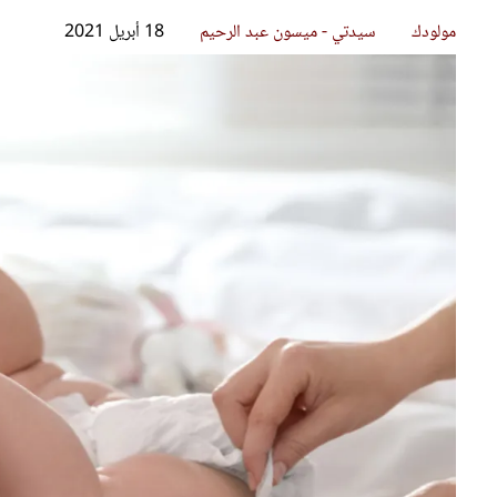
قصص ملهمة
مق
شباب وبنات
ست
علاقات زوجية
تق
عر