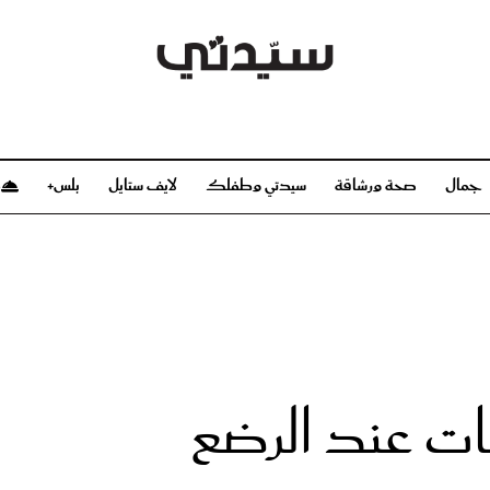
جمال
صحة ورشاقة
سيدتي وطفلك
لايف ستايل
بلس+
م
صحة ورشاقة
سيدتي وطفلك
بشرة
صحة
الحمل والولادة
ريحات
رشاقة و تغذية
مولودك
وعطور
أطفال ومراهقون
صحة الطفل
ات عند الرضع
مجلة سيدتي
مناسبات X سيدتي
ديو
عن سيدتي
بخ سيدتي
فريق سيدتي