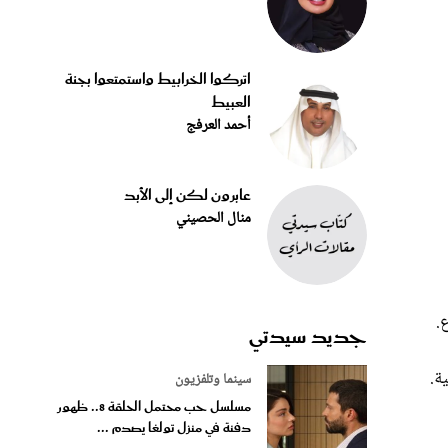
اتركوا الخرابيط واستمتعوا بجنة
العبيط
أحمد العرفج
عابرون لكن إلى الأبد
منال الحصيني
.
جديد سيدتي
ة.
سينما وتلفزيون
مسلسل حب محتمل الحلقة 8.. ظهور
دفنة في منزل تولغا يصدم ...