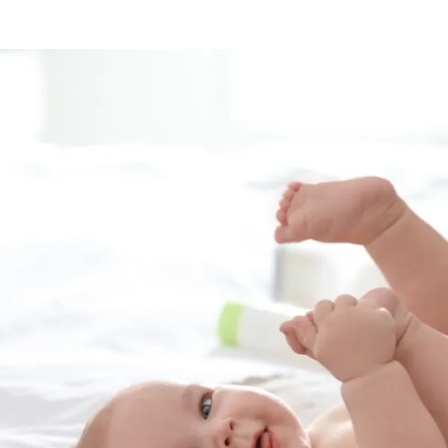
الات الرأي
تطبيقات سيدتي
ايل
دليل السفر
ارير
آخر الأخبار
وس سيدتي
مجلة سيد
غلاف رف