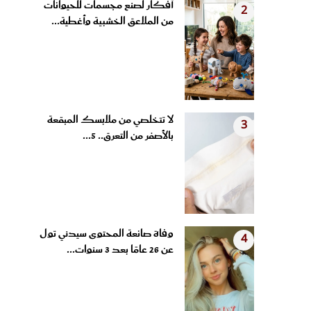
من الملاعق الخشبية وأغطية...
لا تتخلصي من ملابسك المبقعة
3
بالأصفر من التعرق.. 5...
وفاة صانعة المحتوى سيدني تول
4
عن 26 عامًا بعد 3 سنوات...