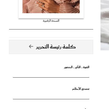
النسخة الرقمية
كلمة رئيسة التحرير
القوة .. التأثير .. الحضور
تصدق الأحلام
جرأة البدايات