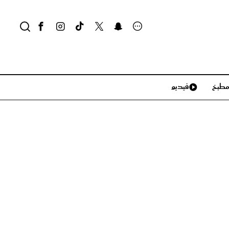
طبخ
فيديو
لايف ستايل
سياحة وسفر
منزل وديكور
تكنولوجيا