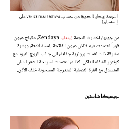
النجمة زيندايا(الصورة من حساب venice film festival على
إنستغرام)
من جهتها، اختارت النجمة
زيندايا
Zendaya، مكياج عيون
قوياً اعتمدت فيه ظلال عيون الفاتحة بلمسة لامعة، وبشرة
مشرقة ذات نغمات برونزية جذابة، الى جانب الروج النيود مع
كونتور الشفاه الداكن. كذلك، اعتمدت تسريحة الشعر المبلل
المنسدل مع الغرة النصفية المتدرجة المسحوبة خلف الأذن.
جيسيكا شاستين