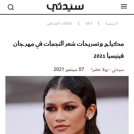
الرئيسية
أناقة
إطلالات المشاهير
مكياج وتسريحات شعر النجمات في مهرجان
مشاهير
أناقة
فينيسيا 2021
جمال
صحة ورشاقة
سيدتي وطفلك
سيدتي - يولا خضرا
07 سبتمبر 2021
لايف ستايل
بلس+
فيديو
مطبخ سيدتي
مقالات الرأي
ستايل
تقارير