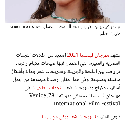
عروس سيدتي
زيندايا في مهرجان فينيسيا 2021-الصورة من حساب venice film festival
على إنستغرام
يشهد
مهرجان فينيسيا 2021
العديد من إطلالات النجمات
العصرية والمميزة، التي اعتمدن فيها صيحات مكياج رائجة،
تراوحت بين الناعمة والجريئة، وتسريحات شعر جذابة بأشكال
مختلفة ومتنوعة. وفي هذا المقال، رصدنا مجموعة من أجمل
مجلة سيدتي
أساليب مكياج وتسريحات شعر
النجمات العالميات
في
مهرجان فينيسيا السينمائي بدورته الـ78، Venice
غلاف رفمي
International Film Festival.
تابعي المزيد:
تسريحات شعر ويفي من إليسا