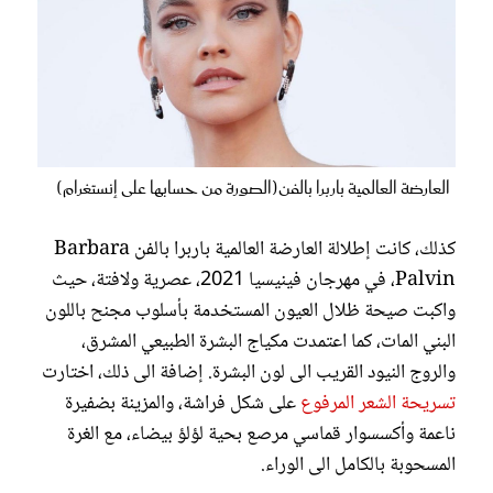
العارضة العالمية باربرا بالفن(الصورة من حسابها على إنستغرام)
كذلك، كانت إطلالة العارضة العالمية باربرا بالفن Barbara
Palvin، في مهرجان فينيسيا 2021، عصرية ولافتة، حيث
واكبت صيحة ظلال العيون المستخدمة بأسلوب مجنح باللون
البني المات، كما اعتمدت مكياج البشرة الطبيعي المشرق،
والروج النيود القريب الى لون البشرة. إضافة الى ذلك، اختارت
تسريحة الشعر المرفوع
على شكل فراشة، والمزينة بضفيرة
ناعمة وأكسسوار قماسي مرصع بحية لؤلؤ بيضاء، مع الغرة
المسحوبة بالكامل الى الوراء.