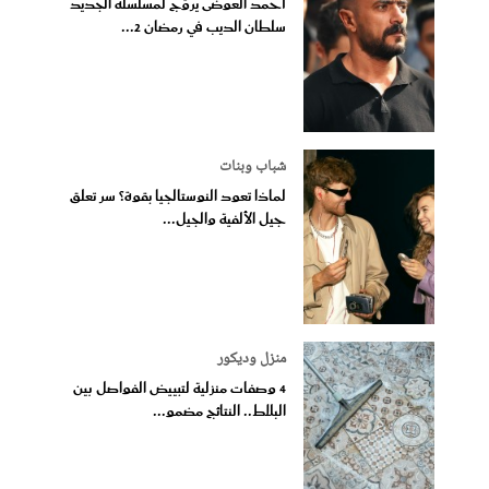
أحمد العوضى يروّج لمسلسله الجديد
سلطان الديب في رمضان 2...
شباب وبنات
لماذا تعود النوستالجيا بقوة؟ سر تعلق
جيل الألفية والجيل...
منزل وديكور
4 وصفات منزلية لتبييض الفواصل بين
البلاط.. النتائج مضمو...