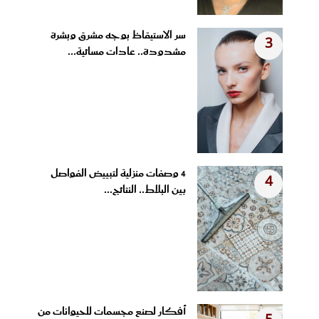
سر الاستيقاظ بوجه مشرق وبشرة
3
مشدودة.. عادات مسائية...
4 وصفات منزلية لتبييض الفواصل
4
بين البلاط.. النتائج...
أفكار لصنع مجسمات للحيوانات من