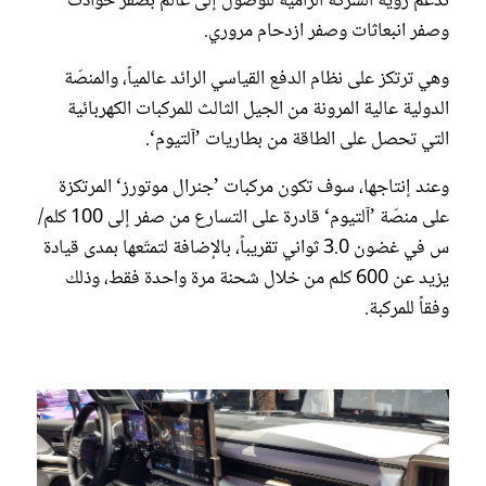
تدعم رؤية الشركة الرامية للوصول إلى عالم بصفر حوادث
وصفر انبعاثات وصفر ازدحام مروري.
وهي ترتكز على نظام الدفع القياسي الرائد عالمياً، والمنصّة
الدولية عالية المرونة من الجيل الثالث للمركبات الكهربائية
التي تحصل على الطاقة من بطاريات ’آلتيوم‘.
وعند إنتاجها، سوف تكون مركبات ’جنرال موتورز‘ المرتكزة
على منصّة ’آلتيوم‘ قادرة على التسارع من صفر إلى 100 كلم/
س في غضون 3.0 ثواني تقريباً، بالإضافة لتمتّعها بمدى قيادة
يزيد عن 600 كلم من خلال شحنة مرة واحدة فقط، وذلك
وفقاً للمركبة.