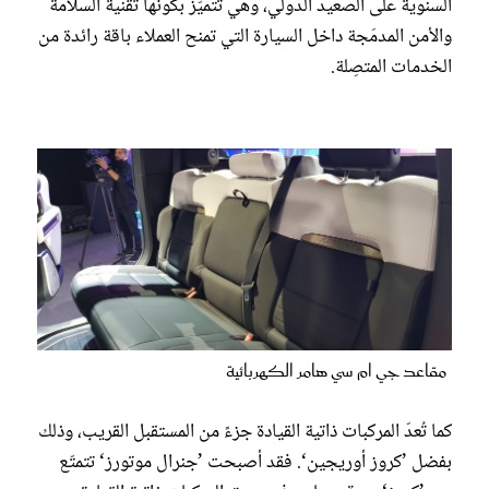
السنوية على الصعيد الدولي، وهي تتميّز بكونها تقنية السلامة
والأمن المدمَجة داخل السيارة التي تمنح العملاء باقة رائدة من
الخدمات المتصِلة.
مقاعد جي ام سي هامر الكهربائية
كما تُعدّ المركبات ذاتية القيادة جزءً من المستقبل القريب، وذلك
بفضل ’كروز أوريجين‘. فقد أصبحت ’جنرال موتورز‘ تتمتّع