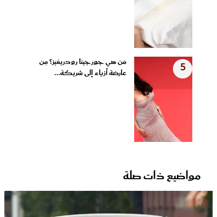
مَن هي جورجينا رودريغيز؟ مِن
5
عارضة أزياء إلى شريكة...
مواضيع ذات صلة