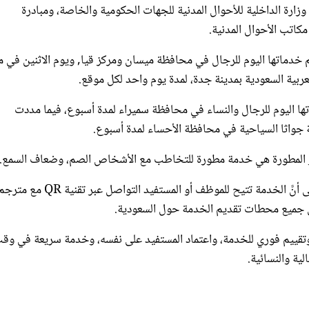
كاتب الأحوال المدنية.
يم خدماتها اليوم للرجال في محافظة ميسان ومركز قيا, ويوم الاثنين في م
ربية السعودية بمدينة جدة، لمدة يوم واحد لكل موقع.
تها اليوم للرجال والنساء في محافظة سميراء لمدة أسبوع، فيما مددت
ة جواثا السياحية في محافظة الأحساء لمدة أسبوع.
ر المطورة هي خدمة مطورة للتخاطب مع الأشخاص الصم، وضعاف السمع.
ولفتت عبر حسابها الرسمي على موقع التدوينات المصغر "تويتر"، إلى أنَّ الخدمة تتيح للموظف أو ا
في جميع محطات تقديم الخدمة حول السعودية.
ت، أن مزايا الخدمة تتمثل في سهولة التواصل عبر تقنية QR، وتقييم فوري للخدمة، واعتماد المستفيد على نفسه، وخدمة سريعة في و
ية والنسائية.