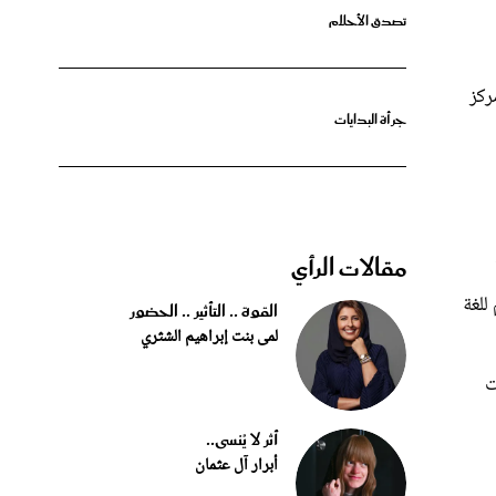
ركز
جرأة البدايات
مقالات الرأي
لمستفيد التواصل عبر تقنية QR مع مترجم للغة
القوة .. التأثير .. الحضور
لمى بنت إبراهيم الشثري
قت
أثر لا يُنسى..
أبرار آل عثمان