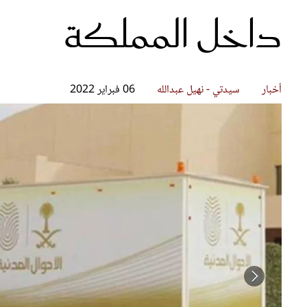
داخل المملكة
قصص ملهمة
مق
شباب وبنات
ست
علاقات زوجية
تق
عر
أخبار
سيدتي - نهيل عبدالله
06 فبراير 2022