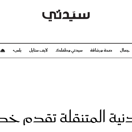
جمال
صحة ورشاقة
سيدتي وطفلك
لايف ستايل
بلس+
م
صحة ورشاقة
سيدتي وطفلك
بشرة
صحة
الحمل والولادة
ريحات
رشاقة و تغذية
مولودك
وعطور
أطفال ومراهقون
صحة الطفل
مجلة سيدتي
مناسبات X سيدتي
ديو
عن سيدتي
بخ سيدتي
فريق سيدتي