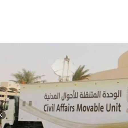
الات الرأي
تطبيقات سيدتي
ايل
دليل السفر
ارير
آخر الأخبار
وس سيدتي
مجلة سيد
غلاف رف