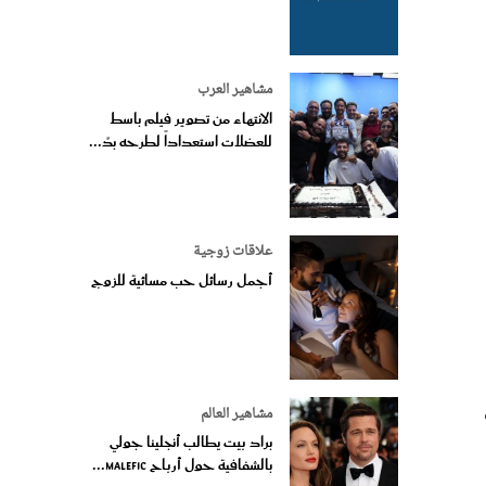
مشاهير العرب
الانتهاء من تصوير فيلم باسط
للعضلات استعداداً لطرحه بدُ...
علاقات زوجية
أجمل رسائل حب مسائية للزوج
مشاهير العالم
براد بيت يطالب أنجلينا جولي
بالشفافية حول أرباح Malefic...