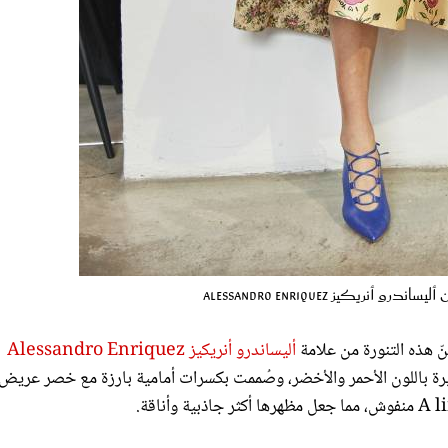
نريكيز Alessandro Enriquez
كنّ هذه التنورة من علامة
أليساندرو أنريكيز Alessandro Enriquez
يرة باللون الأحمر والأخضر، وصُممت بكسرات أمامية بارزة مع خصر عريض