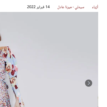
قصص ملهمة
مق
شباب وبنات
ست
علاقات زوجية
تق
عر