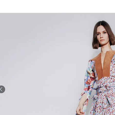
الات الرأي
تطبيقات سيدتي
ايل
دليل السفر
ارير
آخر الأخبار
وس سيدتي
مجلة سيد
غلاف رف