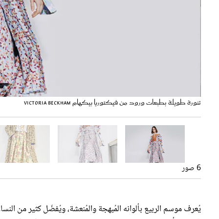
تنورة طويلة بطبعات ورود من فيكتوريا بيكهام Victoria Beckham
6 صور
يُعرف موسم الربيع بألوانه المُبهجة والمُنعشة، ويُفضّل كثير من ال
فهي من أكثر الصيحات الرائجة، والتي تليق على جميع الإطلالات اليو