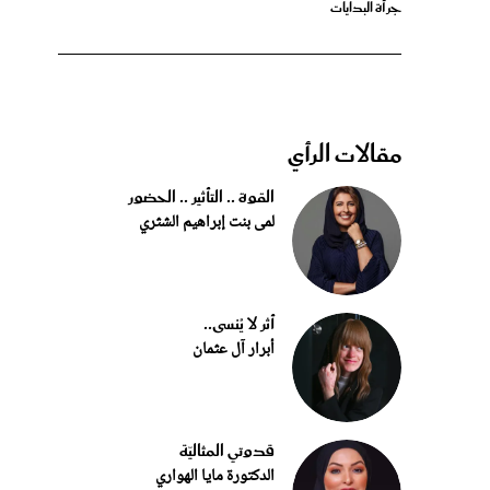
مقالات الرأي
القوة .. التأثير .. الحضور
لمى بنت إبراهيم الشثري
أثر لا يُنسى..
أبرار آل عثمان
قدوتي المثاليّة
الدكتورة مايا الهواري