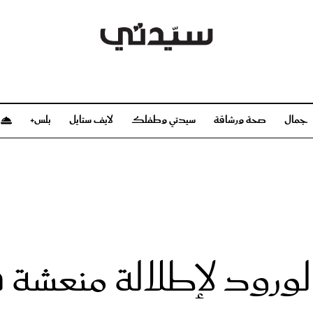
جمال
صحة ورشاقة
سيدتي وطفلك
لايف ستايل
بلس+
م
صحة ورشاقة
سيدتي وطفلك
بشرة
صحة
الحمل والولادة
ريحات
رشاقة و تغذية
مولودك
وعطور
أطفال ومراهقون
صحة الطفل
لورود لإطلالة منعشة في
مجلة سيدتي
مناسبات X سيدتي
ديو
عن سيدتي
بخ سيدتي
فريق سيدتي