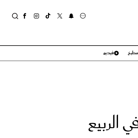
طبخ
فيديو
لايف ستايل
سياحة وسفر
منزل وديكور
تكنولوجيا
 الربيع