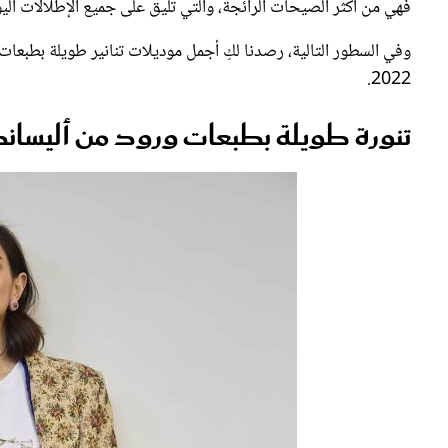
وفي السطور التالية، رصدنا لكِ أجمل موديلات تنانير طويلة بطبعا
تنورة طويلة بطبعات ورود من أليساندرو أنريكيز Alessandro Enriquez
2022.
تنورة طويلة بطبعات ورود من أليساندرو أنريكيز quez