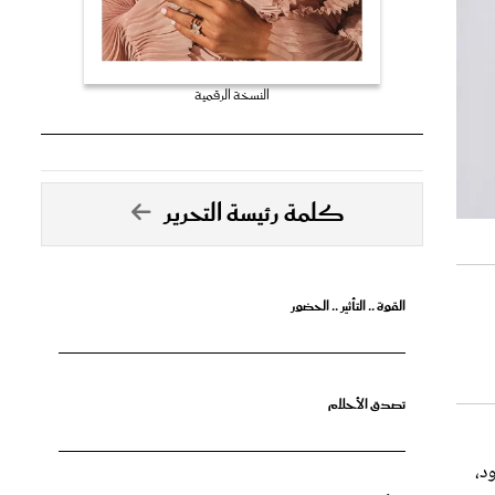
النسخة الرقمية
كلمة رئيسة التحرير
القوة .. التأثير .. الحضور
تصدق الأحلام
د،
جرأة البدايات