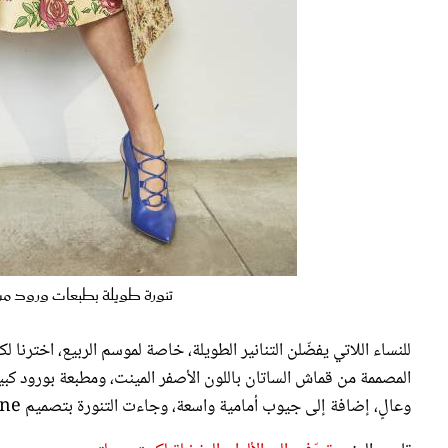
تنورة طويلة بطبعات ورود من أليساندرو أ
للنساء اللاتي يفضّلن التنانير الطويلة، خاصة لموسم الربيع، اخترنا ل
المصممة من قماش الساتان باللون الأصفر المينت، ومطبعة بورود كب
وعالٍ، إضافة إلى جيوب أمامية واسعة، وجاءت التنورة بتصميم A line منفوش، مما جعل مظهرها أكثر جاذبية وأناقة.
تابعي المزيد
تعرّفي إلى الألوان المفضلة لكيت ميدلتون