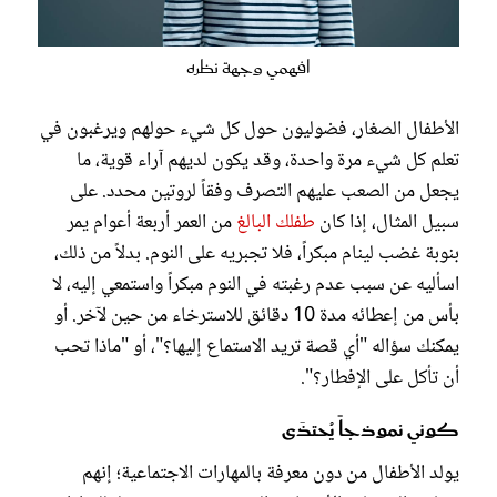
افهمي وجهة نظره
الأطفال الصغار، فضوليون حول كل شيء حولهم ويرغبون في
تعلم كل شيء مرة واحدة، وقد يكون لديهم آراء قوية، ما
يجعل من الصعب عليهم التصرف وفقاً لروتين محدد. على
سبيل المثال، إذا كان
طفلك البالغ
من العمر أربعة أعوام يمر
بنوبة غضب لينام مبكراً، فلا تجبريه على النوم. بدلاً من ذلك،
اسأليه عن سبب عدم رغبته في النوم مبكراً واستمعي إليه، لا
بأس من إعطائه مدة 10 دقائق للاسترخاء من حين لآخر. أو
يمكنك سؤاله "أي قصة تريد الاستماع إليها؟"، أو "ماذا تحب
أن تأكل على الإفطار؟".
كوني نموذجاً يُحتذَى
يولد الأطفال من دون معرفة بالمهارات الاجتماعية؛ إنهم