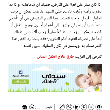
إذا كان ينقر على لعبة على الأرض، فعليك أن تتجاهليه، وإذا بدأ
بضرب رأسه وبِّخِيه بأدب، حتى التنهد الغاضب يمكن أن يربك
الطفل. أفضل طريقة لتجنب هذا الفهم المشوش هي أن تأخذي
نفساً عميقاً، وتحولي تركيزك إلى أشياء أخرى. توبيخ الطفل أو
فضحه يمكن أن يخلق انطباعاً سلبياً. يجب ألا تلومي طفلك
أبداً على تصرفه العنيد أمام الآخرين؛ فقد يأخذ رد الفعل هذا
كأمر مسلم به، ويستمر في تكرار السلوك السيئ نفسه.
تعرّفي إلى المزيد:
طرق علاج الطفل المدلل
تابعونا على :