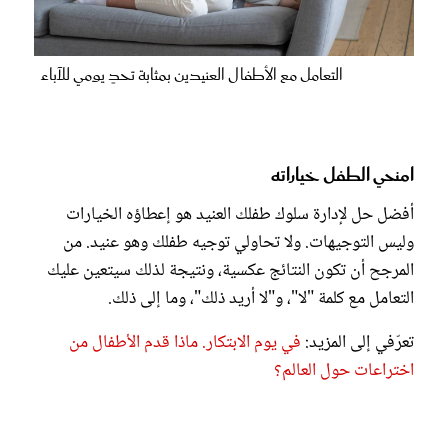
التعامل مع الأطفال العنيدين بمثابة تحدٍ يومي للآباء
امنحي الطفل خياراته
أفضل حل لإدارة سلوك طفلك العنيد هو إعطاؤه الخيارات
وليس التوجيهات. ولا تحاولي توجيه طفلك وهو عنيد. من
المرجح أن تكون النتائج عكسية، ونتيجة لذلك سيتعين عليك
التعامل مع كلمة "لا"، و"لا أريد ذلك"، وما إلى ذلك.
تعرّفي إلى المزيد:
في يوم الابتكار. ماذا قدم الأطفال من
اختراعات حول العالم؟