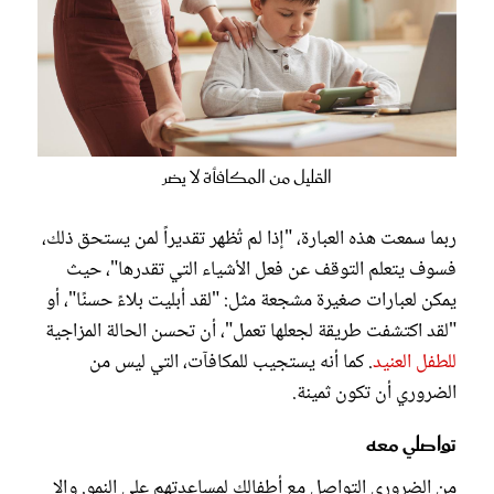
القليل من المكافأة لا يضر
ربما سمعت هذه العبارة، "إذا لم تُظهر تقديراً لمن يستحق ذلك،
فسوف يتعلم التوقف عن فعل الأشياء التي تقدرها"، حيث
يمكن لعبارات صغيرة مشجعة مثل: "لقد أبليت بلاءً حسنًا"، أو
"لقد اكتشفت طريقة لجعلها تعمل"، أن تحسن الحالة المزاجية
للطفل العنيد
. كما أنه يستجيب للمكافآت، التي ليس من
الضروري أن تكون ثمينة.
تواصلي معه
من الضروري التواصل مع أطفالك لمساعدتهم على النمو. وإلا