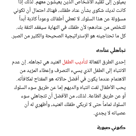
يميلون إلى تقليد الأشخاص الذين يعيشون معهم. لذلك إذا
كانت لديك شكوى بشأن عناد طفلك، فهناك احتمال أن تكوني
مسؤولة عن هذا السلوك. لا تعطي أطفالك وعوداً كاذبة أبداً
للتخلص من عنادهم؛ لأن طفلك في النهاية سيفقد الثقة بك.
كل ما تحتاجينه هو الإستراتيجية الصحيحة والكثير من الصبر.
تجاهلي عناده
إحدى الطرق الفعالة
لتأديب الطفل
العنيد هي تجاهله. إن عدم
الانتباه إلى الطفل الذي يسيء التصرف وإعطاء المزيد من
الاهتمام عندما يكون في أفضل حالاته هو المفتاح لمكافأته.
يحب الأطفال لفت انتباه والديهم إما عن طريق سوء السلوك
أو عن طريق الطاعة. لذلك، من الأفضل أن تتجاهلي سوء
السلوك تماماً حتى لا تربكي طفلك العنيد، وأظهري له أن
عصيانه لا يجدي.
كوني صبورة