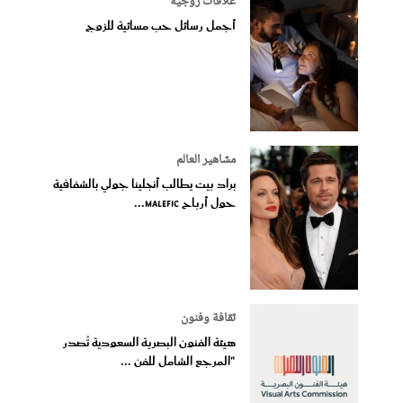
علاقات زوجية
أجمل رسائل حب مسائية للزوج
مشاهير العالم
براد بيت يطالب أنجلينا جولي بالشفافية
حول أرباح Malefic...
ثقافة وفنون
هيئة الفنون البصرية السعودية تُصدر
"المرجع الشامل للفن ...