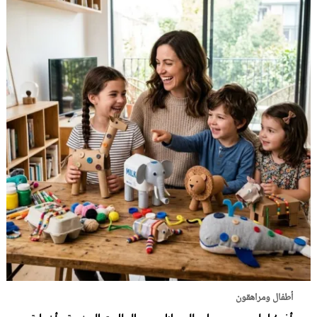
أطفال ومراهقون