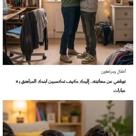
أطفال ومراهقون
توقفي عن معاتبته.. إليكِ كيف تكسبين ابنك المراهق بـ 9
عبارات