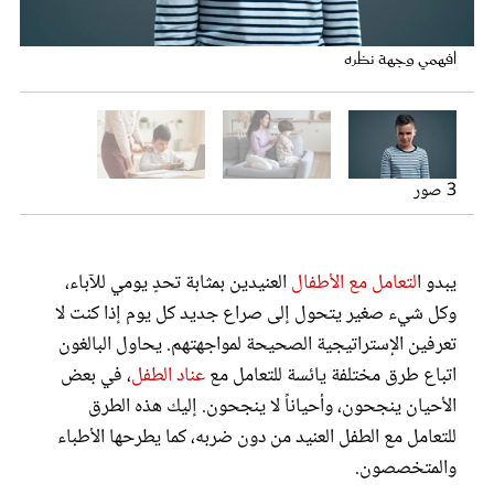
عروس سيدتي
تجاهلي عناده
القليل من المكافأة لا يضر
افهمي وجهة نظره
3 صور
يبدو ا
لتعامل مع الأطفال
العنيدين بمثابة تحدٍ يومي للآباء،
وكل شيء صغير يتحول إلى صراع جديد كل يوم إذا كنت لا
مجلة سيدتي
تعرفين الإستراتيجية الصحيحة لمواجهتهم. يحاول البالغون
اتباع طرق مختلفة يائسة للتعامل مع
عناد الطفل
، في بعض
غلاف رفمي
الأحيان ينجحون، وأحياناً لا ينجحون. إليك هذه الطرق
للتعامل مع الطفل العنيد من دون ضربه، كما يطرحها الأطباء
والمتخصصون.