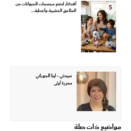
أفكار لصنع مجسمات للحيوانات من
5
الملاعق الخشبية وأغطية...
سيدتي - لينا الحوراني
محررة أولى
مواضيع ذات صلة