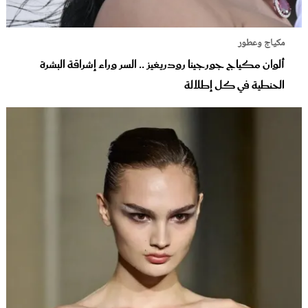
مكياج وعطور
ألوان مكياج جورجينا رودريغيز .. السر وراء إشراقة البشرة
الحنطية في كل إطلالة