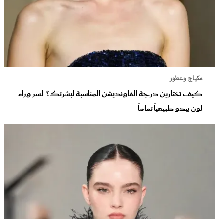
مكياج وعطور
كيف تختارين درجة الفاونديشن المناسبة لبشرتك؟ السر وراء
لون يبدو طبيعياً تماماً