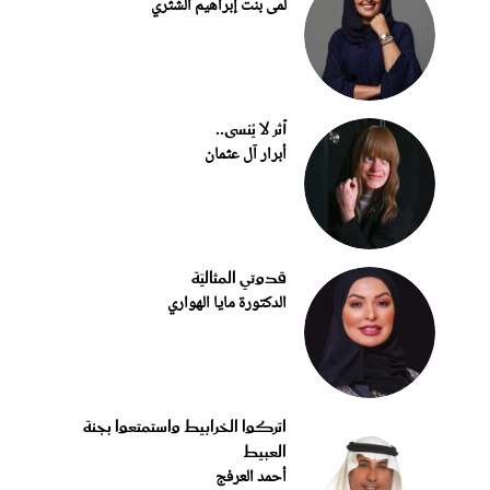
لمى بنت إبراهيم الشثري
أثر لا يُنسى..
أبرار آل عثمان
قدوتي المثاليّة
الدكتورة مايا الهواري
اتركوا الخرابيط واستمتعوا بجنة
العبيط
أحمد العرفج