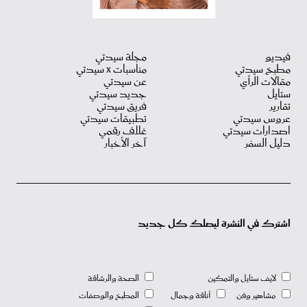
فيديو
مجلة سيدتي
مطبخ سيدتي
مناسبات X سيدتي
مقالات الرأي
عن سيدتي
ستايل
جديد سيدتي
تقارير
فريق سيدتي
عروس سيدتي
تطبيقات سيدتي
اصدارات سيدتي
غلاف رقمي
دليل السفر
آخر الأخبار
اشترك في النشرة ليصلك كل جديد
لايف ستايل والتمكين
الصحة والرشاقة
مشاهير وفن
أناقة وجمال
المطبخ والوصفات