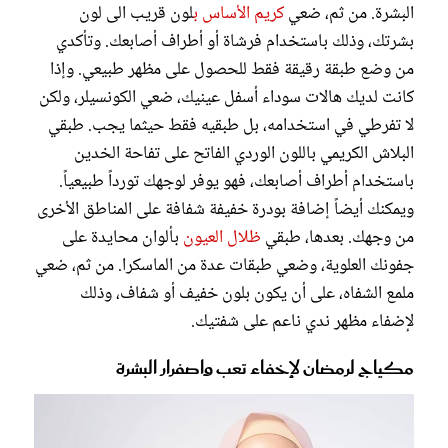
البشرة. من ثم، ضعي
كريم الأساس ب
لون قريب الى لون
بشرتك، وذلك باستخدام فرشاة أو أطراف أصابعك. وتأكدي
من وضع طبقة رقيقة فقط للحصول على مظهر طبيعي. وإذا
كانت لديك هالات سوداء أسفل عينيك، ضعي الكونسيلر، ولكن
لا تفرطي في استخدامه، بل طبقيه فقط حيثما يجب. طبقي
البلاش الكريمي باللون الوردي الفاتح على تفاحة الخدين
باستخدام أطراف أصابعك، فهو يوفر لوجهك تورداً طبيعياً.
ويمكنك أيضاً إضافة بودرة خفيفة شفافة على المناطق الأخرى
من وجهك. بعدها، طبقي
ظلال العيون
بألوان محايدة على
جفونك العلوية، وضعي طبقات عدة من الماسكرا. من ثم، ضعي
ملمع الشفاه، على أن يكون بلون خفيف أو شفاف، وذلك
لإضفاء مظهر ندي ناعم على شفتيك.
مكياج لرمضان لإخفاء تعب واصفرار البشرة