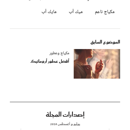
مكياج ناعم
ميك أب
مايك أب
الموضوع السابق
مكياج وعطور
أفضل عطور أروماتيك
إصدارات المجلة
يوليو و أغسطس 2026