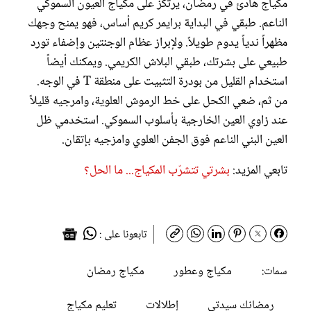
مكياج هادئ في رمضان، يرتكز على مكياج العيون السموكي
الناعم. طبقي في البداية برايمر كريم أساس، فهو يمنح وجهك
مظهراً ندياً يدوم طويلاً. ولإبراز عظام الوجنتين وإضفاء تورد
طبيعي على بشرتك، طبقي البلاش الكريمي. ويمكنك أيضاً
استخدام القليل من بودرة التثبيت على منطقة T في الوجه.
من ثم، ضعي الكحل على خط الرموش العلوية، وامرجيه قليلاً
عند زاوي العين الخارجية بأسلوب السموكي. استخدمي ظل
العين البني الناعم فوق الجفن العلوي وامزجيه بإتقان.
تابعي المزيد:
بشرتي تتشرّب المكياج... ما الحل؟
تابعونا على :
مكياج وعطور
مكياج رمضان
سمات:
رمضانك سيدتي
إطلالات
تعليم مكياج