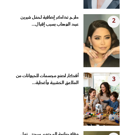
طرح تذاكر إضافية لحفل شيرين
2
عبد الوهاب بسبب إقبال...
أفكار لصنع مجسمات للحيوانات من
3
الملاعق الخشبية وأغطية...
وفاة صانعة المحتوى سيدني تول