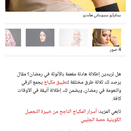
عروس سيدتي
مكياجك في رمضان بـ3 طرق مختلفة
مكياج خفيف لرمضان
مكياج سموكي هادئ
مكياج لرمضان لإخفاء تعب واصفرار البشرة
4 صور
هل تريدين إطلالة هادئة مفعمة بالأنوثة في رمضان؟ مقال
يرصد لك ثلاثة طرق مختلفة ل
تطبيق مكياج
يجمع الرقي
مجلة سيدتي
والنعومة في رمضان، ويضمن لك إطلالة أنيقة في الأوقات
كافة.
غلاف رفمي
تابعي المزيد:
أسرار المكياج الناجح من خبيرة التجميل
الكويتية حصة الجليبي