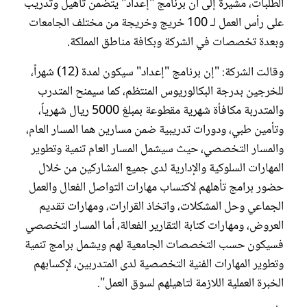
الطلبات، مشيرة إلى أن برنامج "إعداد" يتضمن تأهيل وتدريب
على رأس العمل لـ 100 خريج وخريجة من مختلف الجامعات
وبعدة تخصصات في الشركة وبكافة مناطق المملكة.
وقالت الشركة: "إن برنامج "إعداد" سيكون لمدة (12) شهراً،
للخرجين بدرجة البكالوريوس المنتظم، كما سيمنح المتدرب
والمتدربة مكافأة شهرية مقطوعة بمبلغ 5000 ريال شهرياً،
وتأمين طبي، ودورات تدريبية ضمن مسارين هما المسار العام،
والمسار التخصصي، حيث سيشمل المسار العام تنمية وتطوير
المهارات السلوكية والإدارية لدى جميع المشاركين من خلال
حضور برامج تأهلهم لاكتساب مهارات التواصل الفعال والعمل
الجماعي وحل المشكلات، واتخاذ القرارات، ومهارات تقديم
العروض، ومهارات كتابة التقارير الفعالة، أما المسار التخصصي
فسيكون حسب التخصصات الجامعية لهم ويشمل برامج تنمية
وتطوير المهارات الفنية التخصصية لدى المتدربين، لإكسابهم
الخبرة العملية اللازمة لتاهيلهم لسوق العمل".