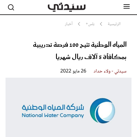
الرئيسية
بلس+
أخبار
المياه الوطنية تتيح 100 فرصة تدريبية
مشاهير
أناقة
بمكافأة 5 آلاف ريال شهريا
جمال
صحة ورشاقة
سيدتي وطفلك
سيدتي - ولاء حداد
26 مايو 2022
لايف ستايل
بلس+
فيديو
مطبخ سيدتي
مقالات الرأي
ستايل
تقارير