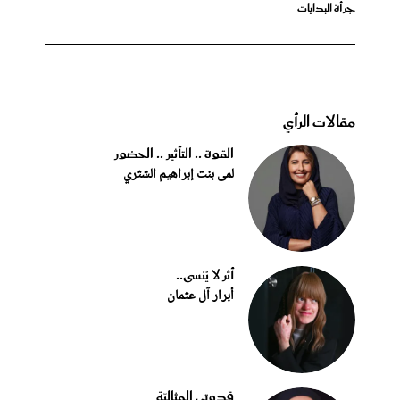
جرأة البدايات
مقالات الرأي
القوة .. التأثير .. الحضور
لمى بنت إبراهيم الشثري
أثر لا يُنسى..
أبرار آل عثمان
قدوتي المثاليّة