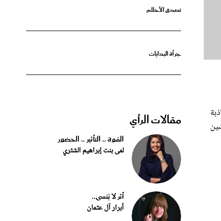
جرأة البدايات
ذبة
مقالات الرأي
شين
القوة .. التأثير .. الحضور
لمى بنت إبراهيم الشثري
أثر لا يُنسى..
أبرار آل عثمان