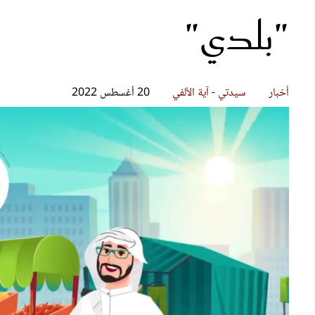
"بلدي"
قصص ملهمة
مق
شباب وبنات
ست
علاقات زوجية
تق
عر
أخبار
سيدتي - آية الألفي
20 أغسطس 2022