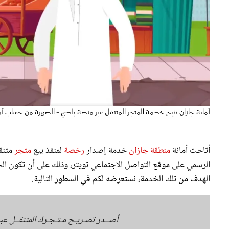
أمانة جازان تتيح خدمة المتجر المتنقل عبر منصة بلدي - الصورة من حساب أم
أتاحت أمانة
منطقة جازان
خدمة إصدار
رخصة
لمنفذ بيع
متجر
متنق
الرسمي على موقع التواصل الاجتماعي تويتر، وذلك على أن تكون الخ
الهدف من تلك الخدمة، نستعرضه لكم في السطور التالية.
أصــدر تصـريـح مـتـجـرك المتنقــل عب
رابط الخدمة:
ttps://t.co/eYqruVnBEh