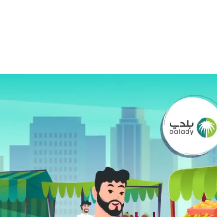
الات الرأي
تطبيقات سيدتي
ايل
دليل السفر
ارير
آخر الأخبار
وس سيدتي
مجلة سيد
غلاف رف