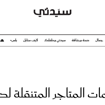
جمال
صحة ورشاقة
سيدتي وطفلك
لايف ستايل
بلس+
م
صحة ورشاقة
سيدتي وطفلك
بشرة
صحة
الحمل والولادة
ريحات
رشاقة و تغذية
مولودك
وعطور
أطفال ومراهقون
صحة الطفل
ات المتاجر المتنقلة لد
مجلة سيدتي
مناسبات X سيدتي
ديو
عن سيدتي
بخ سيدتي
فريق سيدتي