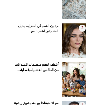
بروتين الشعر في المنزل.. بديل
2
الكيراتين لشعر ناعم...
أفكار لصنع مجسمات للحيوانات
3
من الملاعق الخشبية وأغطية...
سر الاستيقاظ بوجه مشرق وبشرة
4
مشدودة.. عادات مسائية...