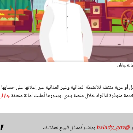
انة جازان
ل أو عربة متنقلة للأنشطة الغذائية وغير الغذائية عبر إعلانها على حسابها
دمة متوفرة للأفراد خلال منصة بلدي، وبدورها أعلنت أمانة منطقة
جازان
ر
@balady_gov
وباشـر أعمـال البيـع لعملائـك
h
#بلدي_رقمي
pic.twitter.com/CuJWUlwfZq