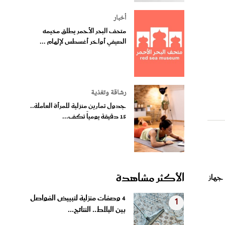
أخبار
متحف البحر الأحمر يطلق مخيمه
الصيفي أواخر أغسطس لإلهام ...
رشاقة وتغذية
جدول تمارين منزلية للمرأة العاملة..
15 دقيقة يومياً تكف...
الأكثر مشاهدة
جهاز
4 وصفات منزلية لتبييض الفواصل
1
بين البلاط.. النتائج...