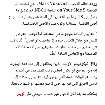
ووفقًا لعالم الأحياء Mark Vukovich، الذي تحدث إلى
المحطة 5 on Your Side التابعة لـ NBC، تم توثيق ما
يصل إلى 23 نوعًا من الثعابين في المنطقة، ويشمل ذلك أنواع
أفعى القطنية الشمالية وكوبرهيد والأفعى الخشخشة.
"الثعابين السامة موجودة في المنطقة، لذا تجنب التعرض
للعض من خلال الابتعاد ببطء إذا واجهت أي ثعبان". كُتب ذلك
في تحذير من خدمة الغابات، للمتنزهين من الاصطدامات
المحتملة مع الثعابين السامة أيضًا.
وقال فوكوفيتش لأولئك الذين يتطلعون إلى مشاهدة الهجرة،
إنه من المرجح أن يكون أفضل وقت للمشاهدة في أكتوبر،
وذلك هو الوقت نفسه الذي تهاجر فيه الثعابين وتحتاج إلى
تأمين الطرق التي تمر بها حتى لا يتم دهسها أو قتلها بالخطأ.
يمكنكم متابعة آخر الأخبار عبر حساب سيدتي على
تويتر