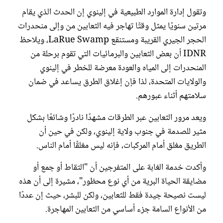
وتقول إدارة الموارد الطبيعية في إلينوي إن الحدث الذي يقام
مرتين سنويًا يمثل وقتًا تهاجر فيه الثعابين من وإلى منحدرات
الحجر الجيري القريبة ومستنقع LaRue Swamp، ويلاحظ
IDNR أن بعض الثعابين والبرمائيات التي تقوم برحلة من
المنحدرات إلى المياه والعودة معرضة للخطر في إلينوي
والولايات المتحدة، لذا فإن إغلاق الطرق يساعد في ضمان
سلامتهم أثناء عبورهم.
ويعد مرور الثعابين عبر الطرقات مشهدًا نادرًا وشائعًا بشكل
مثير للصدمة في جنوب ولاية إلينوي، ولكن في حين أن
الطريق مغلق أمام المركبات، فإنه ليس مغلقًا أمام الناس.
وأكدت خدمة الغابة على المتفرجين أن "التقاط أو جمع أو
مضايقة الحياة البرية من أي نوع محظور"، مشيرة إلى أن هذه
ليست نصيحة جيدة فقط للثعابين، ولكن للبشر، حيث إن عددًا
من الأنواع السامة جزء أساسي من الثعابين المهاجرة.