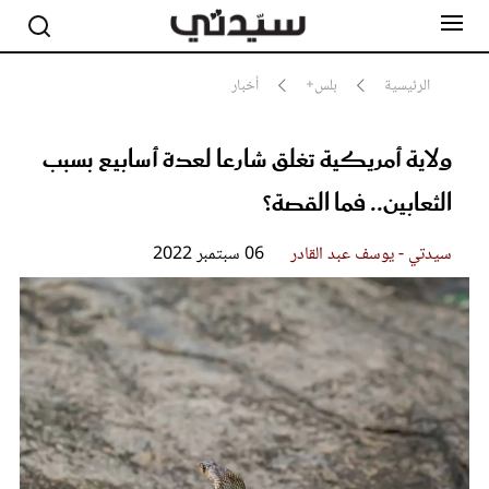
الرئيسية
بلس+
أخبار
ولاية أمريكية تغلق شارعا لعدة أسابيع بسبب
مشاهير
أناقة
الثعابين.. فما القصة؟
جمال
صحة ورشاقة
سيدتي وطفلك
سيدتي - يوسف عبد القادر
06 سبتمبر 2022
لايف ستايل
بلس+
فيديو
مطبخ سيدتي
مقالات الرأي
ستايل
تقارير