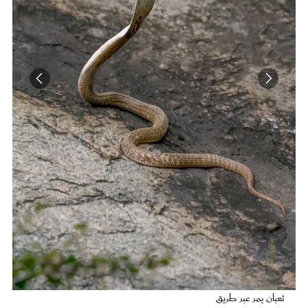
عروس سيدتي
ثعبان في غابة
مجلة سيدتي
غلاف رفمي
ثعبان يمر عبر طريق