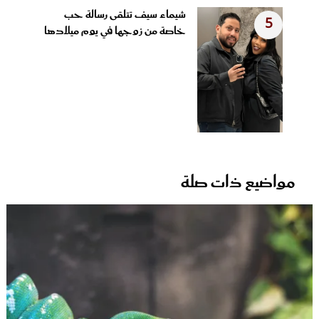
شيماء سيف تتلقى رسالة حب
5
خاصة من زوجها في يوم ميلادها
مواضيع ذات صلة