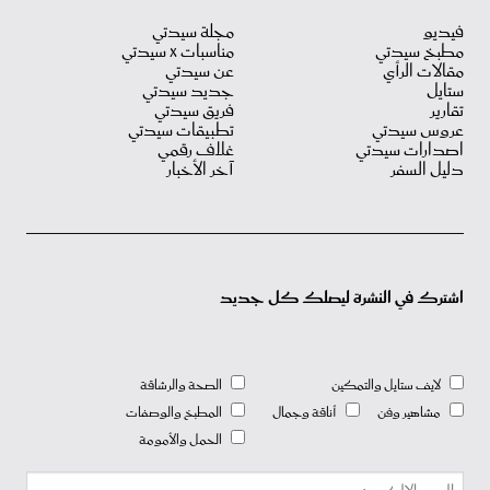
فيديو
مجلة سيدتي
مطبخ سيدتي
مناسبات X سيدتي
مقالات الرأي
عن سيدتي
ستايل
جديد سيدتي
تقارير
فريق سيدتي
عروس سيدتي
تطبيقات سيدتي
اصدارات سيدتي
غلاف رقمي
دليل السفر
آخر الأخبار
اشترك في النشرة ليصلك كل جديد
لايف ستايل والتمكين
الصحة والرشاقة
مشاهير وفن
أناقة وجمال
المطبخ والوصفات
الحمل والأمومة