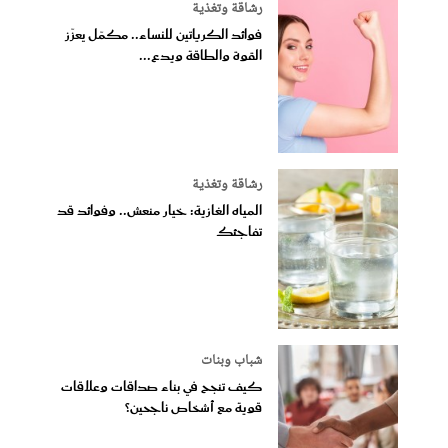
رشاقة وتغذية
فوائد الكرياتين للنساء.. مكمّل يعزّز
القوة والطاقة ويدع...
رشاقة وتغذية
المياه الغازية: خيار منعش.. وفوائد قد
تفاجئك
شباب وبنات
كيف تنجح في بناء صداقات وعلاقات
قوية مع أشخاص ناجحين؟