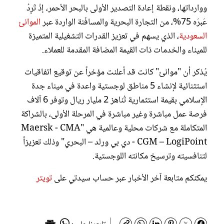
ووارداتها، ونقطة إعادة التصدير الأولى بالبحر الأحمر، إذْ تَرِدُ
عَبرَه 75%، من التجارة البحرية والمسافَنة الواردة عبر
الموانئ
السعودية
، الذي يسهم في تعزيز القدرات التشغيلية المتميزة
للميناء والخدمات ذات القيمة المضافة المقدمة للعملاء.
يُذكر أن "موانئ" كانت قد أعلنت مؤخراً عن توقيع اتفاقيات
استثنائية لإنشاء 5 مناطق لوجستية واعدة في ميناء جدة
الإسلامي بقيمة استثمارية تُناهز 2 مليار ريال وتوفر 6 آلاف
فرصة عمل مباشرة وغير مباشرة في المرحلة الأولى، بالشراكة
المتكاملة مع شركات محلية وعالمية هي "Maersk - CMA
CGM – LogiPoint - دي بي ورلد – البحري" وذلك تعزيزاً
لتنافسيته وترسيخ مكانته اللوجستية.
يمكنكم متابعة آخر الأخبار عبر حساب سيدتي على
تويتر