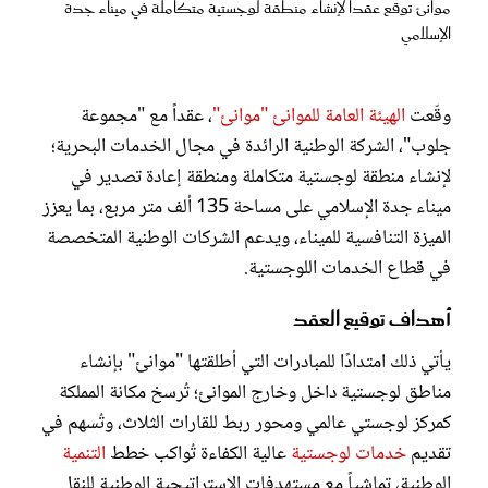
عروس سيدتي
موانئ توقع عقداً لإنشاء منطقة لوجستية متكاملة في ميناء جدة
الإسلامي
وقّعت
الهيئة العامة للموانئ "موانئ"
، عقداً مع "مجموعة
جلوب"، الشركة الوطنية الرائدة في مجال الخدمات البحرية؛
لإنشاء منطقة لوجستية متكاملة ومنطقة إعادة تصدير في
ميناء جدة الإسلامي على مساحة 135 ألف متر مربع، بما يعزز
الميزة التنافسية للميناء، ويدعم الشركات الوطنية المتخصصة
في قطاع الخدمات اللوجستية.
أهداف توقيع العقد
مجلة سيدتي
يأتي ذلك امتدادًا للمبادرات التي أطلقتها "موانئ" بإنشاء
غلاف رقمي
مناطق لوجستية داخل وخارج الموانئ؛ تُرسخ مكانة المملكة
كمركز لوجستي عالمي ومحور ربط للقارات الثلاث، وتُسهم في
تقديم
خدمات لوجستية
عالية الكفاءة تُواكب خطط
التنمية
الوطنية، تماشياً مع مستهدفات الإستراتيجية الوطنية للنقل