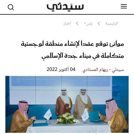
الرئيسية
بلس+
أخبار
موانئ توقع عقدا لإنشاء منطقة لوجستية
مشاهير
أناقة
متكاملة في ميناء جدة الإسلامي
جمال
صحة ورشاقة
سيدتي وطفلك
سيدتي - ريهام المستادي
04 أكتوبر 2022
لايف ستايل
بلس+
فيديو
مطبخ سيدتي
مقالات الرأي
ستايل
تقارير