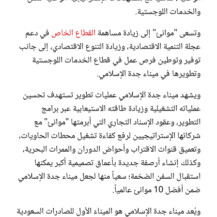
والخدمات اللوجستية.
وتسعى "موانئ" إلى زيادة مساهمة
القطاع الخاص
في دعم
عجلة التنمية الاقتصادية، وزيادة التنوع الاقتصادي، إلى جانب
توفير وتوطين فرص عمل في قطاع الخدمات اللوجستية
وتطويرها في ميناء جدة الإسلامي.
ويشهد ميناء جدة الإسلامي عمليات تطوير تستهدف تحسين
عملياته التشغيلية وزيادة طاقته الاستيعابية عبر برامج
التطوير، وعقود الإسناد التجاري التي أبرمتها "موانئ" مع
شركائها الإستراتيجيين لرفع كفاءة تشغيل محطات الحاويات،
وتعميق قنوات الاقتراب وأحواض الدوران والممرات البحرية،
وكذلك إنشاء أرصفة جديدة بأعماق تصميمية أكبر يمكنها
استقبال السفن الضخمة؛ سعياً منها لجعل ميناء جدة الإسلامي
ضمن أفضل 10 موانئ عالمياً.
ويُعد ميناء جدة الإسلامي هو الميناءَ الأول للصادرات السعودية