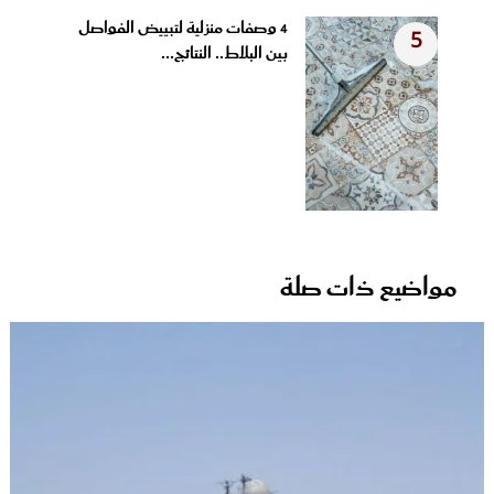
4 وصفات منزلية لتبييض الفواصل
5
بين البلاط.. النتائج...
مواضيع ذات صلة