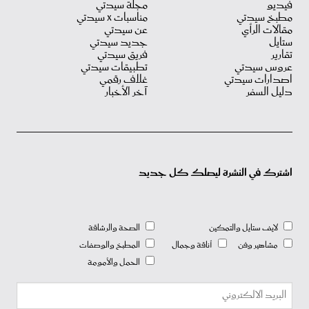
فيديو
مجلة سيدتي
مطبخ سيدتي
مناسبات X سيدتي
مقالات الرأي
عن سيدتي
ستايل
جديد سيدتي
تقارير
فريق سيدتي
عروس سيدتي
تطبيقات سيدتي
اصدارات سيدتي
غلاف رقمي
دليل السفر
آخر الأخبار
اشترك في النشرة ليصلك كل جديد
لايف ستايل والتمكين
الصحة والرشاقة
مشاهير وفن
أناقة وجمال
المطبخ والوصفات
الحمل والأمومة