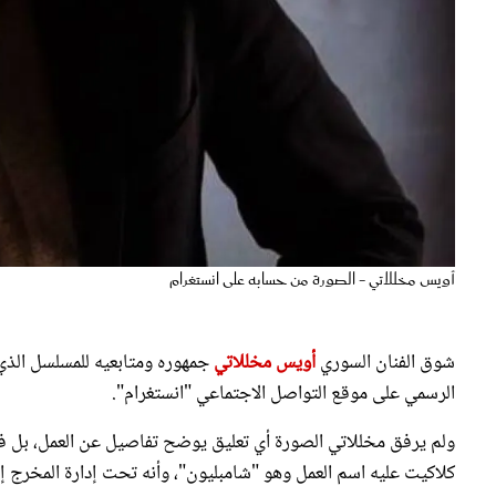
أويس مخللاتي - الصورة من حسابه على انستغرام
شوق الفنان السوري
أويس مخللاتي
جمهوره ومتابعيه للمسلسل الذي
الرسمي على موقع التواصل الاجتماعي "انستغرام".
ولم يرفق مخللاتي الصورة أي تعليق يوضح تفاصيل عن العمل، بل فق
كلاكيت عليه اسم العمل وهو "شامبليون"، وأنه تحت إدارة المخرج إ
وظهر مخللاتي في لقاء سابق كاشفاً عن تحضيره لعمل دراما عربية