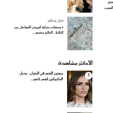
السبب
منزل وديكور
4 وصفات منزلية لتبييض الفواصل بين
البلاط.. النتائج مضمو...
الأكثر مشاهدة
بروتين الشعر في المنزل.. بديل
1
الكيراتين لشعر ناعم...
طرح تذاكر إضافية لحفل شيرين
2