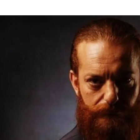
الات الرأي
تطبيقات سيدتي
ايل
دليل السفر
ارير
آخر الأخبار
وس سيدتي
مجلة سيد
غلاف رف