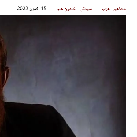
قصص ملهمة
مق
شباب وبنات
ست
علاقات زوجية
تق
عر