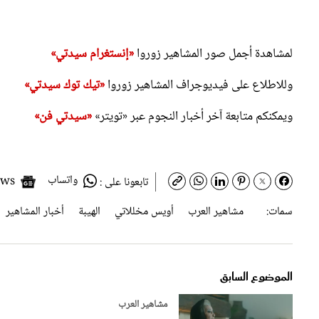
لمشاهدة أجمل صور المشاهير زوروا
«إنستغرام سيدتي»
وللاطلاع على فيديوجراف المشاهير زوروا
«تيك توك سيدتي»
ويمكنكم متابعة آخر أخبار النجوم عبر «تويتر»
«سيدتي فن»
واتساب
Google News
تابعونا على :
سمات:
مشاهير العرب
أويس مخللاتي
الهيبة
أخبار المشاهير
الموضوع السابق
مشاهير العرب
شاهد بالفيديو.. منى واصف تكشف س