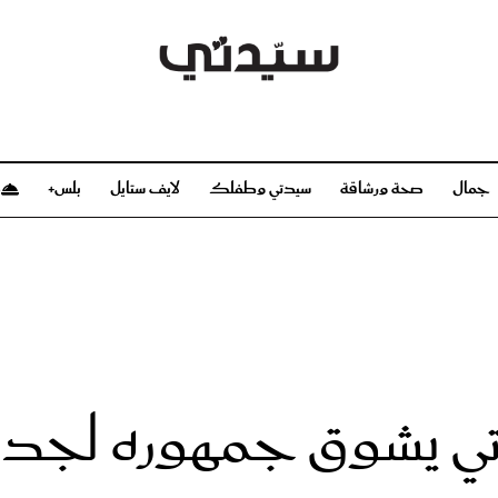
جمال
صحة ورشاقة
سيدتي وطفلك
لايف ستايل
بلس+
م
صحة ورشاقة
سيدتي وطفلك
بشرة
صحة
الحمل والولادة
ريحات
رشاقة و تغذية
مولودك
وعطور
أطفال ومراهقون
صحة الطفل
اتي يشوق جمهوره لجد
مجلة سيدتي
مناسبات X سيدتي
ديو
عن سيدتي
بخ سيدتي
فريق سيدتي