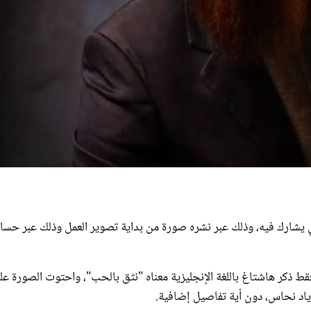
 يشارك فيه، وذلك عبر نشره صورة من بداية تصوير العمل وذلك عبر حساب
ط ذكر هاشتاغ باللغة الإنجليزية معناه "نثق بالحب"، واحتوت الصورة عل
ياد نحاس، دون أية تفاصيل إضافية.
 مشتركة ضخم، يجمع فنانين من سوريا ولبنان ومصر والعراق، وهو ذاته 