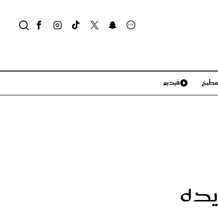
طبخ
فيديو
لايف ستايل
سياحة وسفر
منزل وديكور
تكنولوجيا
يده