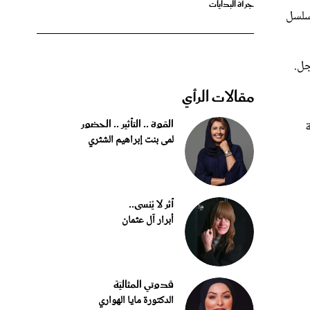
جل.
مقالات الرأي
القوة .. التأثير .. الحضور
لمى بنت إبراهيم الشثري
أثر لا يُنسى..
أبرار آل عثمان
قدوتي المثاليّة
الدكتورة مايا الهواري