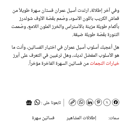
وفي آخر إطلالة، ارتدت أسيل عمران فستان سهرة طويلاً من
قماش الكريب باللون الأسود، وصُمم بقَصّة الأوف شولدرز
بأكمام طويلة مزينة بالأستراس والخرز الملون اللامع، وصُممت
التنورة بقَصّة طويلة ضيقة.
هل أعجبك أسلوب أسيل عمران في اختيار الفساتين، وأنت ما
هو الأسلوب المفضل لديك، وهل ترغبين في التعرف على أبرز
خيارات النجمات
من فساتين السهرة الفاخرة مؤخراً.
تابعونا على :
إطلالات المشاهير
فساتين سهرة
سمات: