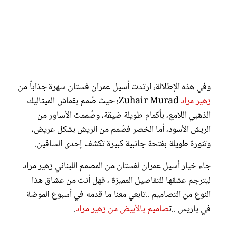
وفي هذه الإطلالة، ارتدت أسيل عمران فستان سهرة جذاباً من
زهير مراد
Zuhair Murad؛ حيث صُمم بقماش الميتاليك
الذهبي اللامع، بأكمام طويلة ضيقة، وصُممت الأساور من
الريش الأسود، أما الخصر فصُمم من الريش بشكل عريض،
وتنورة طويلة بفتحة جانبية كبيرة تكشف إحدى الساقين.
جاء خيار أسيل عمران لفستان من المصمم اللبناني زهير مراد
ليترجم عشقها للتفاصيل المميزة ، فهل أنت من عشاق هذا
النوع من التصاميم ..تابعي معنا ما قدمه في أسبوع الموضة
في باريس ..ت
صاميم بالأبيض من زهير مراد
.