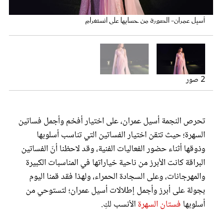
عروس سيدتي
أسيل عمران- الصورة من حسابها على انستغرام
2 صور
أسيل عمران- الصورة من حسابها على انستغرام
تحرص النجمة أسيل عمران، على اختيار أفخم وأجمل فساتين
السهرة؛ حيث تتقن اختيار الفساتين التي تناسب أسلوبها
مجلة سيدتي
وذوقها أثناء حضور الفعاليات الفنية، وقد لاحظنا أنّ الفساتين
البراقة كانت الأبرز من ناحية خياراتها في المناسبات الكبيرة
غلاف رفمي
والمهرجانات، وعلى السجادة الحمراء، ولهذا فقد قمنا اليوم
بجولة على أبرز وأجمل إطلالات أسيل عمران؛ لتستوحي من
أسلوبها
فستان السهرة
الأنسب لكِ.