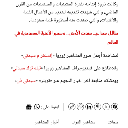
وكانت ذروة إنتاجه بفترة الستينيات والسبعينيات من القرن
الماضي، والتي شهدت تقديمه للعديد من الأعمال الفنية
والأغنيات، والتي صنعت منه أسطورة فنية سعودية.
طلال مداح.. صوت الأرض.. وسفير الأغنية السعودية في
العالم
لمشاهدة أجمل صور المشاهير زوروا «
إنستغرام سيدتي
»
وللاطلاع على فيديوجراف المشاهير زوروا «
تيك توك سيدتي
»
ويمكنكم متابعة آخر أخبار النجوم عبر «تويتر» «
سيدتي فن
»
تابعونا على :
مشاهير العرب
أخبار المشاهير
سمات: