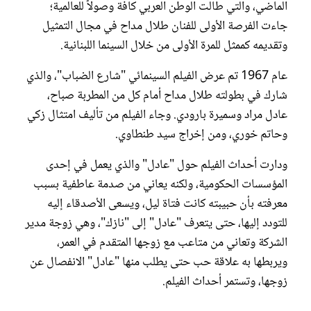
الماضي، والتي طالت الوطن العربي كافة وصولاً للعالمية؛
جاءت الفرصة الأولى للفنان طلال مداح في مجال التمثيل
وتقديمه كممثل للمرة الأولى من خلال السينما اللبنانية.
عام 1967 تم عرض الفيلم السينمائي "شارع الضباب"، والذي
شارك في بطولته طلال مداح أمام كل من المطربة صباح،
عادل مراد وسميرة بارودي. وجاء الفيلم من تأليف امتثال زكي
وحاتم خوري، ومن إخراج سيد طنطاوي.
ودارت أحداث الفيلم حول "عادل" والذي يعمل في إحدى
المؤسسات الحكومية، ولكنه يعاني من صدمة عاطفية بسبب
معرفته بأن حبيبته كانت فتاة ليل، ويسعى الأصدقاء إليه
للتودد إليها، حتى يتعرف "عادل" إلى "نازك"، وهي زوجة مدير
الشركة وتعاني من متاعب مع زوجها المتقدم في العمر،
ويربطها به علاقة حب حتى يطلب منها "عادل" الانفصال عن
زوجها، وتستمر أحداث الفيلم.