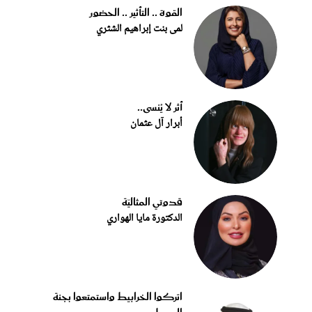
القوة .. التأثير .. الحضور
لمى بنت إبراهيم الشثري
أثر لا يُنسى..
أبرار آل عثمان
قدوتي المثاليّة
الدكتورة مايا الهواري
اتركوا الخرابيط واستمتعوا بجنة