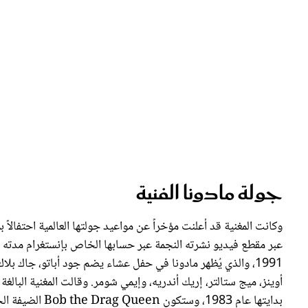
جولة مادونا الفنية
وكانت المغنية قد أعلنت مؤخراً عن مواعيد جولتها العالمية احتفالاً ب
بدايتها عام 1983، وستكون Bob the Drag Queen الضيفة الخاصة في جميع التواريخ. تابعوا المزيد: