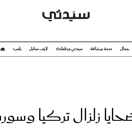
جمال
صحة ورشاقة
سيدتي وطفلك
لايف ستايل
بلس+
م
صحة ورشاقة
سيدتي وطفلك
بشرة
صحة
الحمل والولادة
ريحات
رشاقة و تغذية
مولودك
وعطور
أطفال ومراهقون
صحة الطفل
حايا زلزال تركيا وسوري
مجلة سيدتي
مناسبات X سيدتي
ديو
عن سيدتي
بخ سيدتي
فريق سيدتي