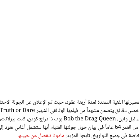
مسيرتها الفنية الممتدة لمدة أربعة عقود، حيث تم الإعلان عن الجولة الاحتف
1991، والذي يُظهر مادونا في حفل عشاء يضم جود أباتو، جاك بلاك، ليل واين، Bob the Drag Queen بوب ذا دراج كوين، 
أوينز، ميج ستالتر، إريك أندريه، وإيمي شومر. وقالت المغنية البالغة من العمر 64 عاماً في بيانٍ حول جولتها الفنية، أنها ستشمل أغاني تعود 
مادونا تنفصل عن حبيبها