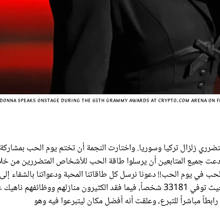
donna speaks onstage during the 65th GRAMMY Awards at Crypto.com Arena on Febr
متضرري زلزال تركيا وسوريا. واختارت النجمة أن تختم يوم الحب بمشاركة
دعت جميع المتابعين أن يرسلوا طاقة الحب للأشخاص المتضررين من خل
ب في يوم الحب!! دعونا نرسل كل طاقاتنا المحبة ودعواتنا بالشفاء إلى 
وسوريا اللتين عانتا من خسائر كبيرة ودمار على أثر الزلزال الهائل، حيث توفي 33181 شخصاً، فيما فقد الكثيرون منازلهم ووظائفهم ناه
ابطاً مباشراً للتبرع، وعلقت أنه أفضل مكان ليتبرعوا فيه وهو