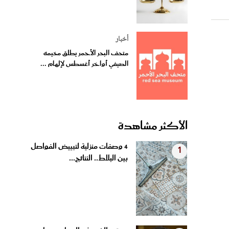
أخبار
متحف البحر الأحمر يطلق مخيمه
الصيفي أواخر أغسطس لإلهام ...
الأكثر مشاهدة
4 وصفات منزلية لتبييض الفواصل
1
بين البلاط.. النتائج...
بروتين الشعر في المنزل.. بديل
2