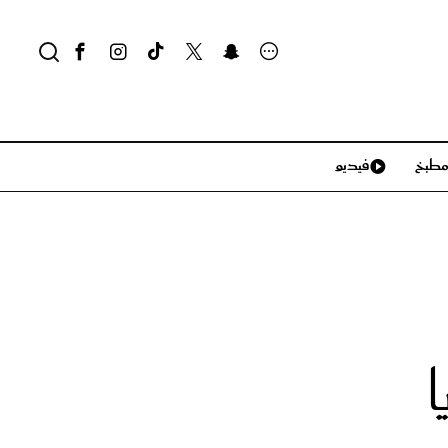
طبخ
فيديو
لايف ستايل
سياحة وسفر
منزل وديكور
تكنولوجيا
ا