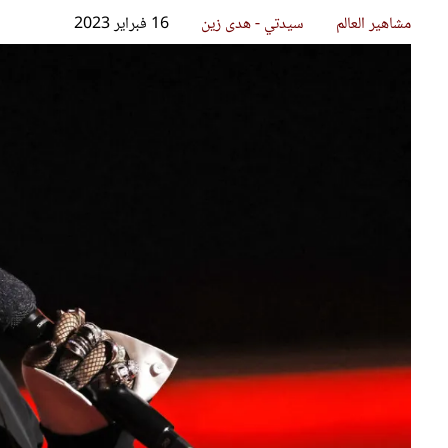
قصص ملهمة
مق
شباب وبنات
ست
علاقات زوجية
تق
عر