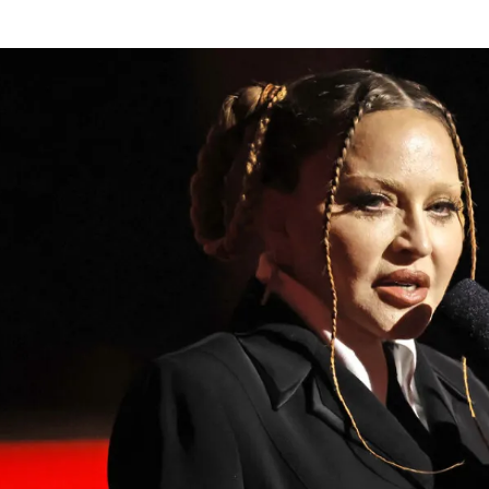
الات الرأي
تطبيقات سيدتي
ايل
دليل السفر
ارير
آخر الأخبار
وس سيدتي
مجلة سيد
غلاف رف