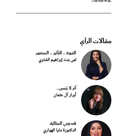
مقالات الرأي
القوة .. التأثير .. الحضور
لمى بنت إبراهيم الشثري
أثر لا يُنسى..
أبرار آل عثمان
قدوتي المثاليّة
الدكتورة مايا الهواري