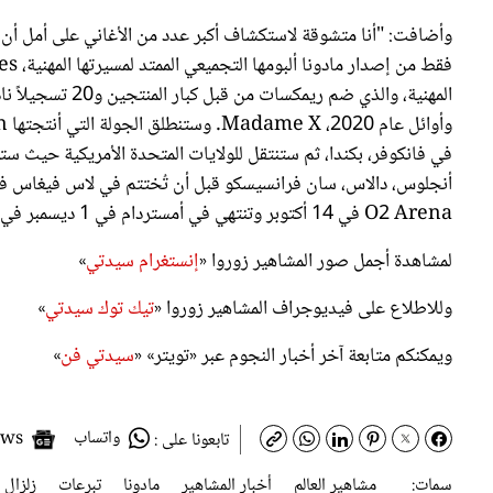
وأضافت: "أنا متشوقة لاستكشاف أكبر عدد من الأغاني على أمل أن أم
في فانكوفر، بكندا، ثم ستنتقل للولايات المتحدة الأمريكية حيث س
O2 Arena في 14 أكتوبر وتنتهي في أمستردام في 1 ديسمبر في Ziggo Dome.
لمشاهدة أجمل صور المشاهير زوروا «
إنستغرام سيدتي
»
وللاطلاع على فيديوجراف المشاهير زوروا «
تيك توك سيدتي
»
ويمكنكم متابعة آخر أخبار النجوم عبر «تويتر» «
سيدتي فن
»
واتساب
Google News
تابعونا على :
سمات:
مشاهير العالم
أخبار المشاهير
مادونا
تبرعات
زلزال