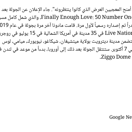
نح المعجبين العرض الذي كانوا ينتظرونه". جاء الإعلان عن الجولة بعد 
فقط من إصدار مادونا ألبومها التجميعي الممتد لمسيرتها المهنية، Finally Enough Love: 50 Number Ones، وا
المهنية، والذي ضم ريمكسات من قبل كبار المنتجين و20 تسجيلاً نادراً تم إصداره رسمياً لأول مرة. قا
وأوائل عام 2020، Madame X. وستنطلق الجولة التي أنتجتها Live Nation في 35 مدينة في أمريكا الش
تتضمن مدينة ديترويت بولاية ميتشيغان، شيكاغو، نيويورك، ميامي، لوس
أنجلوس، دالاس، سان فرانسيسكو قبل أن تُختتم في لاس فيغاس في 7 أكتوبر. ستنتقل الجولة بعد ذلك إلى أوروبا، بدءاً من موعد في لند