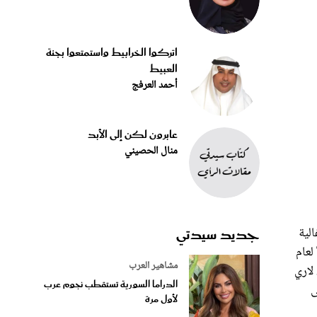
اتركوا الخرابيط واستمتعوا بجنة
العبيط
أحمد العرفج
عابرون لكن إلى الأبد
منال الحصيني
جديد سيدتي
الية
عبر مقطع فيديو نشرته النجمة عبر حسابها الخاص بإنستغرام مدته خمس دقائق يتضمن مشهداً من فيلمها الوثائقي الشهير Truth or Dare لعام
مشاهير العرب
كيت بيرلانت، لاري
الدراما السورية تستقطب نجوم عرب
إلى
لأول مرة